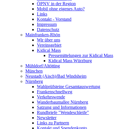
ÖPNV in der Region
Mobil ohne eigenes Auto?
Links
Kontakt - Vorstand
Impressum
Datenschutz
Mainfranken-Rhön
Wir über uns
Vereinsgebiet
Kidical Mass
Pressemittelungen zur Kidical Mass
Kidical Mass Würzburg
Mühldorf/Altötting
München
Neustadt (Aisch)/Bad Windsheim
Nürnberg
Wahlprüfsteine Gesamtauswertung
Frankenschnellweg
Verkehrswende
Wanderbaumallee Nürnberg
Satzung und Informationen
Rundbriefe "Wendeschleife"
Newsletter
Links zu Partnern
Kontakt und Spendenkonto