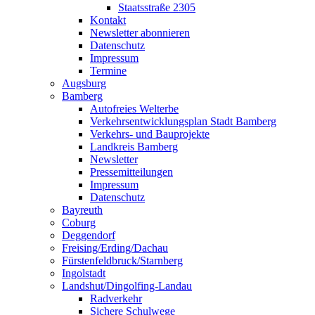
Staatsstraße 2305
Kontakt
Newsletter abonnieren
Datenschutz
Impressum
Termine
Augsburg
Bamberg
Autofreies Welterbe
Verkehrsentwicklungsplan Stadt Bamberg
Verkehrs- und Bauprojekte
Landkreis Bamberg
Newsletter
Pressemitteilungen
Impressum
Datenschutz
Bayreuth
Coburg
Deggendorf
Freising/Erding/Dachau
Fürstenfeldbruck/Starnberg
Ingolstadt
Landshut/Dingolfing-Landau
Radverkehr
Sichere Schulwege