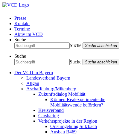
Presse
Kontakt
Termine
Aktiv im VCD
Suche
Suche
Suche abschicken
Suche
Suche
Suche abschicken
Der VCD in Bayern
Landesverband Bayern
Allgäu
Aschaffenburg/Miltenberg
Zukunftsdialog Mobilität
Können Realexperimente die
Mobilitätswende befördern?
Kreisverband
Carsharing
Verkehrsprojekte in der Region
Ortsumgehung Sulzbach
Ausbau B469