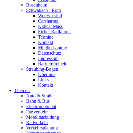
Rosenheim
Schwabach - Roth
Wer wir sind
Carsharing
Kidical Mass
Sicher Radfahren
Termine
Kontakt
Mitgliedsantrag
Datenschutz
Impressum
Barrierefreiheit
Straubing-Bogen
Über uns
Links
Kontakt
Themen
Auto & Straße
Bahn & Bus
Elektromobilität
Fußverkehr
Mobilitätsbildung
Radverkehr
Verkehrsplanung