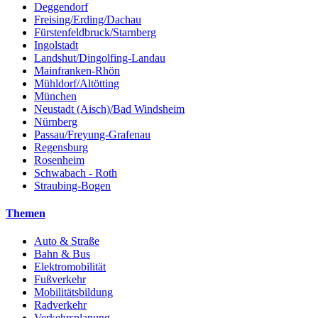
Deggendorf
Freising/Erding/Dachau
Fürstenfeldbruck/Starnberg
Ingolstadt
Landshut/Dingolfing-Landau
Mainfranken-Rhön
Mühldorf/Altötting
München
Neustadt (Aisch)/Bad Windsheim
Nürnberg
Passau/Freyung-Grafenau
Regensburg
Rosenheim
Schwabach - Roth
Straubing-Bogen
Themen
Auto & Straße
Bahn & Bus
Elektromobilität
Fußverkehr
Mobilitätsbildung
Radverkehr
Verkehrsplanung