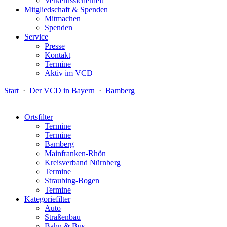
Verkehrssicherheit
Mitgliedschaft & Spenden
Mitmachen
Spenden
Service
Presse
Kontakt
Termine
Aktiv im VCD
Start
·
Der VCD in Bayern
·
Bamberg
Ortsfilter
Termine
Termine
Bamberg
Mainfranken-Rhön
Kreisverband Nürnberg
Termine
Straubing-Bogen
Termine
Kategoriefilter
Auto
Straßenbau
Bahn & Bus