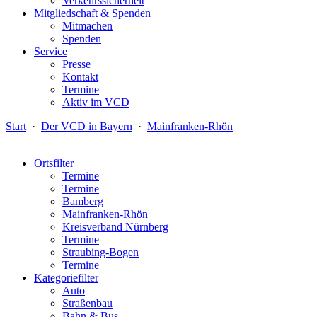
Verkehrssicherheit
Mitgliedschaft & Spenden
Mitmachen
Spenden
Service
Presse
Kontakt
Termine
Aktiv im VCD
Start
·
Der VCD in Bayern
·
Mainfranken-Rhön
Ortsfilter
Termine
Termine
Bamberg
Mainfranken-Rhön
Kreisverband Nürnberg
Termine
Straubing-Bogen
Termine
Kategoriefilter
Auto
Straßenbau
Bahn & Bus