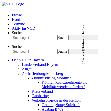
Presse
Kontakt
Termine
Suche abschicken
Aktiv im VCD
Suche
Suche
Suche abschicken
Suche
Suche
Der VCD in Bayern
Landesverband Bayern
Allgäu
Aschaffenburg/Miltenberg
Zukunftsdialog Mobilität
Können Realexperimente die
Mobilitätswende befördern?
Kreisverband
Carsharing
Verkehrsprojekte in der Region
Ortsumgehung Sulzbach
Ausbau B469