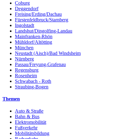
Coburg
Deggendorf
Freising/Erding/Dachau
Fürstenfeldbruck/Starnberg
Ingolstadt
Landshut/Dingolfing-Landau
Mainfranken-Rhön
Mühldorf/Altötting
München
Neustadt (Aisch)/Bad Windsheim
Nürnberg
Passau/Freyung-Grafenau
Regensburg
Rosenheim
Schwabach - Roth
Straubing-Bogen
Themen
Auto & Straße
Bahn & Bus
Elektromobilität
Fußverkehr
Mobilitätsbildung
Radverkehr