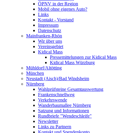
ÖPNV in der Region
Mobil ohne eigenes Auto?
Links
Kontakt - Vorstand
Impressum
Datenschutz
Mainfranken-Rhön
Wir über uns
Vereinsgebiet
Kidical Mass
Pressemittelungen zur Kidical Mass
Kidical Mass Würzburg
Mühldorf/Altötting
München
Neustadt (Aisch)/Bad Windsheim
Nürnberg
Wahlprüfsteine Gesamtauswertung
Frankenschnellweg
Verkehrswende
Wanderbaumallee Nürnberg
Satzung und Informationen
Rundbriefe "Wendeschleife"
Newsletter
Links zu Partnern
Kontakt und Spendenkonto