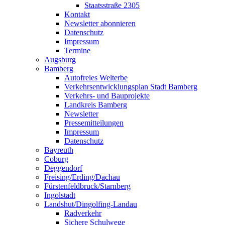
Staatsstraße 2305
Kontakt
Newsletter abonnieren
Datenschutz
Impressum
Termine
Augsburg
Bamberg
Autofreies Welterbe
Verkehrsentwicklungsplan Stadt Bamberg
Verkehrs- und Bauprojekte
Landkreis Bamberg
Newsletter
Pressemitteilungen
Impressum
Datenschutz
Bayreuth
Coburg
Deggendorf
Freising/Erding/Dachau
Fürstenfeldbruck/Starnberg
Ingolstadt
Landshut/Dingolfing-Landau
Radverkehr
Sichere Schulwege