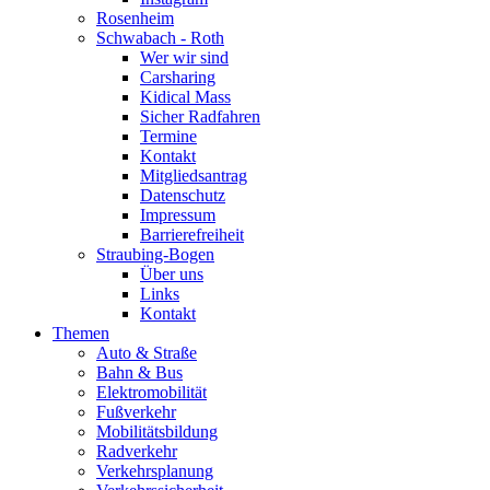
Rosenheim
Schwabach - Roth
Wer wir sind
Carsharing
Kidical Mass
Sicher Radfahren
Termine
Kontakt
Mitgliedsantrag
Datenschutz
Impressum
Barrierefreiheit
Straubing-Bogen
Über uns
Links
Kontakt
Themen
Auto & Straße
Bahn & Bus
Elektromobilität
Fußverkehr
Mobilitätsbildung
Radverkehr
Verkehrsplanung