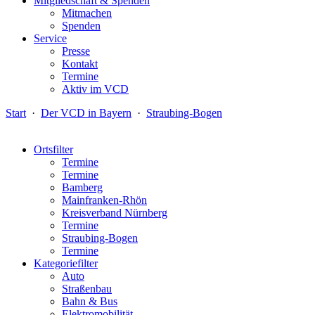
Mitgliedschaft & Spenden
Mitmachen
Spenden
Service
Presse
Kontakt
Termine
Aktiv im VCD
Start
·
Der VCD in Bayern
·
Straubing-Bogen
Ortsfilter
Termine
Termine
Bamberg
Mainfranken-Rhön
Kreisverband Nürnberg
Termine
Straubing-Bogen
Termine
Kategoriefilter
Auto
Straßenbau
Bahn & Bus
Elektromobilität