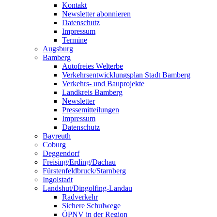
Kontakt
Newsletter abonnieren
Datenschutz
Impressum
Termine
Augsburg
Bamberg
Autofreies Welterbe
Verkehrsentwicklungsplan Stadt Bamberg
Verkehrs- und Bauprojekte
Landkreis Bamberg
Newsletter
Pressemitteilungen
Impressum
Datenschutz
Bayreuth
Coburg
Deggendorf
Freising/Erding/Dachau
Fürstenfeldbruck/Starnberg
Ingolstadt
Landshut/Dingolfing-Landau
Radverkehr
Sichere Schulwege
ÖPNV in der Region