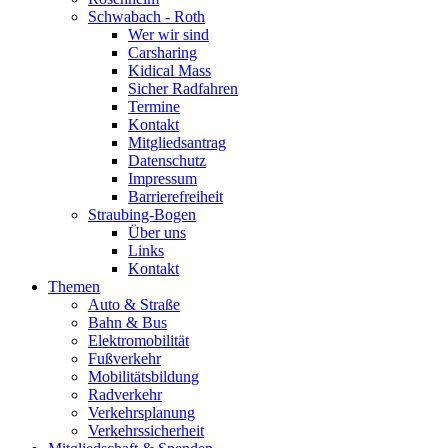
Schwabach - Roth
Wer wir sind
Carsharing
Kidical Mass
Sicher Radfahren
Termine
Kontakt
Mitgliedsantrag
Datenschutz
Impressum
Barrierefreiheit
Straubing-Bogen
Über uns
Links
Kontakt
Themen
Auto & Straße
Bahn & Bus
Elektromobilität
Fußverkehr
Mobilitätsbildung
Radverkehr
Verkehrsplanung
Verkehrssicherheit