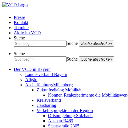
Presse
Kontakt
Termine
Aktiv im VCD
Suche
Suche
Suche abschicken
Suche
Suche
Suche abschicken
Der VCD in Bayern
Landesverband Bayern
Allgäu
Aschaffenburg/Miltenberg
Zukunftsdialog Mobilität
Können Realexperimente die Mobilitätswen
Kreisverband
Carsharing
Verkehrsprojekte in der Region
Ortsumgehung Sulzbach
Ausbau B469
Staatsstraße 2305