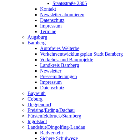
Staatsstraße 2305
Kontakt
Newsletter abonnieren
Datenschutz
Impressum
Termine
Augsburg
Bamberg
Autofreies Welterbe
Verkehrsentwicklungsplan Stadt Bamberg
Verkehrs- und Bauprojekte
Landkreis Bamberg
Newsletter
Pressemitteilungen
Impressum
Datenschutz
Bayreuth
Coburg
Deggendorf
Freising/Erding/Dachau
Fürstenfeldbruck/Starnberg
Ingolstadt
Landshut/Dingolfing-Landau
Radverkehr
Sichere Schulwege