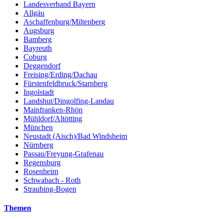
Landesverband Bayern
Allgäu
Aschaffenburg/Miltenberg
Augsburg
Bamberg
Bayreuth
Coburg
Deggendorf
Freising/Erding/Dachau
Fürstenfeldbruck/Starnberg
Ingolstadt
Landshut/Dingolfing-Landau
Mainfranken-Rhön
Mühldorf/Altötting
München
Neustadt (Aisch)/Bad Windsheim
Nürnberg
Passau/Freyung-Grafenau
Regensburg
Rosenheim
Schwabach - Roth
Straubing-Bogen
Themen