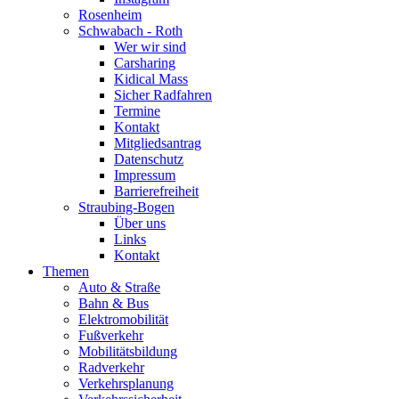
Rosenheim
Schwabach - Roth
Wer wir sind
Carsharing
Kidical Mass
Sicher Radfahren
Termine
Kontakt
Mitgliedsantrag
Datenschutz
Impressum
Barrierefreiheit
Straubing-Bogen
Über uns
Links
Kontakt
Themen
Auto & Straße
Bahn & Bus
Elektromobilität
Fußverkehr
Mobilitätsbildung
Radverkehr
Verkehrsplanung