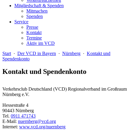
Verkehrssicherheit
Mitgliedschaft & Spenden
Mitmachen
Spenden
Service
Presse
Kontakt
Termine
Aktiv im VCD
Start
·
Der VCD in Bayern
·
Nürnberg
·
Kontakt und
Spendenkonto
Kontakt und Spendenkonto
Verkehrsclub Deutschland (VCD) Regionalverband im Großraum
Nürnberg e.V.
Hessestraße 4
90443 Nürnberg
Tel.
0911 471743
E-Mail:
nuernberg@
vcd.org
Internet:
www.vcd.org/nuernberg