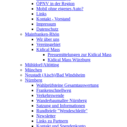
ÖPNV in der Region
Mobil ohne eigenes Auto?
Links
Kontakt - Vorstand
Impressum
Datenschutz
Mainfranken-Rhön
Wir über uns
Vereinsgebiet
Kidical Mass
Pressemittelungen zur Kidical Mass
Kidical Mass Würzburg
Mühldorf/Altötting
München
Neustadt (Aisch)/Bad Windsheim
Nürnberg
Wahlprüfsteine Gesamtauswertung
Frankenschnellweg
Verkehrswende
Wanderbaumallee Nürnberg
Satzung und Informationen
Rundbriefe "Wendeschleife"
Newsletter
Links zu Partnern
Kontakt und Spendenkonto