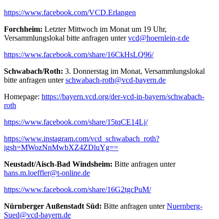
https://www.facebook.com/VCD.Erlangen
Forchheim:
Letzter Mittwoch im Monat um 19 Uhr,
Versammlungslokal bitte anfragen unter
vcd@
hoernlein-r.de
https://www.facebook.com/share/16CkHsLQ96/
Schwabach/Roth:
3. Donnerstag im Monat, Versammlungslokal
bitte anfragen unter
schwabach-roth@
vcd-bayern.de
Homepage:
https://bayern.vcd.org/der-vcd-in-bayern/schwabach-
roth
https://www.facebook.com/share/15tqCE14Lj/
https://www.instagram.com/vcd_schwabach_roth?
igsh=MWozNnMwbXZ4ZDluYg==
Neustadt/Aisch-Bad Windsheim:
Bitte anfragen unter
hans.m.loeffler@
t-online.de
https://www.facebook.com/share/16G2tgcPuM/
Nürnberger Außenstadt Süd:
Bitte anfragen unter
Nuernberg-
Sued@
vcd-bayern.de