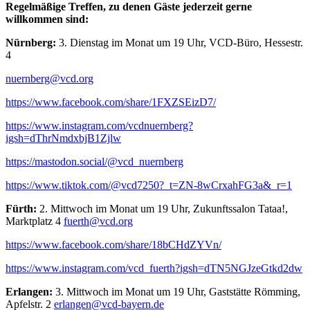
Regelmäßige Treffen, zu denen Gäste jederzeit gerne
willkommen sind:
Nürnberg:
3. Dienstag im Monat um 19 Uhr, VCD-Büro, Hessestr.
4
nuernberg@
vcd.org
https://www.facebook.com/share/1FXZSEizD7/
https://www.instagram.com/vcdnuernberg?
igsh=dThrNmdxbjB1Zjlw
https://mastodon.social/@vcd_nuernberg
https://www.tiktok.com/@vcd7250?_t=ZN-8wCrxahFG3a&_r=1
Fürth:
2. Mittwoch im Monat um 19 Uhr, Zukunftssalon Tataa!,
Marktplatz 4
fuerth@
vcd.org
https://www.facebook.com/share/18bCHdZYVn/
https://www.instagram.com/vcd_fuerth?igsh=dTN5NGJzeGtkd2dw
Erlangen:
3. Mittwoch im Monat um 19 Uhr, Gaststätte Römming,
Apfelstr. 2
erlangen@
vcd-bayern.de