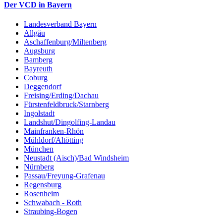
Der VCD in Bayern
Landesverband Bayern
Allgäu
Aschaffenburg/Miltenberg
Augsburg
Bamberg
Bayreuth
Coburg
Deggendorf
Freising/Erding/Dachau
Fürstenfeldbruck/Starnberg
Ingolstadt
Landshut/Dingolfing-Landau
Mainfranken-Rhön
Mühldorf/Altötting
München
Neustadt (Aisch)/Bad Windsheim
Nürnberg
Passau/Freyung-Grafenau
Regensburg
Rosenheim
Schwabach - Roth
Straubing-Bogen