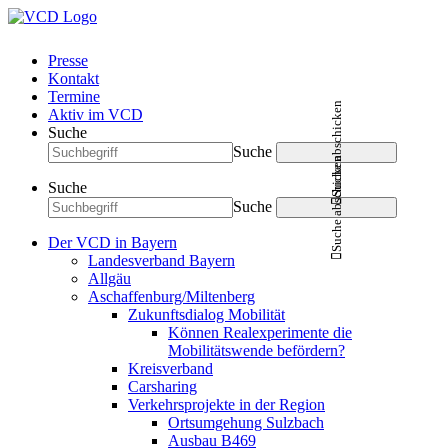
Presse
Kontakt
Termine
Suche abschicken
Aktiv im VCD
Suche
Suche
Suche abschicken
Suche
Suche
Der VCD in Bayern
Landesverband Bayern
Allgäu
Aschaffenburg/Miltenberg
Zukunftsdialog Mobilität
Können Realexperimente die
Mobilitätswende befördern?
Kreisverband
Carsharing
Verkehrsprojekte in der Region
Ortsumgehung Sulzbach
Ausbau B469