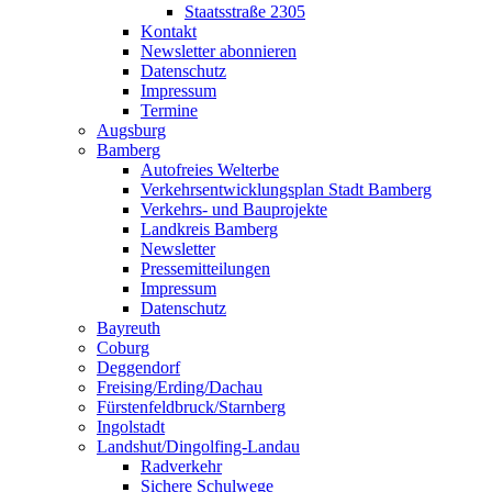
Staatsstraße 2305
Kontakt
Newsletter abonnieren
Datenschutz
Impressum
Termine
Augsburg
Bamberg
Autofreies Welterbe
Verkehrsentwicklungsplan Stadt Bamberg
Verkehrs- und Bauprojekte
Landkreis Bamberg
Newsletter
Pressemitteilungen
Impressum
Datenschutz
Bayreuth
Coburg
Deggendorf
Freising/Erding/Dachau
Fürstenfeldbruck/Starnberg
Ingolstadt
Landshut/Dingolfing-Landau
Radverkehr
Sichere Schulwege