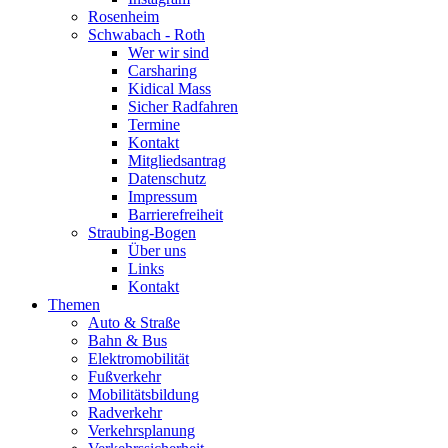
Rosenheim
Schwabach - Roth
Wer wir sind
Carsharing
Kidical Mass
Sicher Radfahren
Termine
Kontakt
Mitgliedsantrag
Datenschutz
Impressum
Barrierefreiheit
Straubing-Bogen
Über uns
Links
Kontakt
Themen
Auto & Straße
Bahn & Bus
Elektromobilität
Fußverkehr
Mobilitätsbildung
Radverkehr
Verkehrsplanung