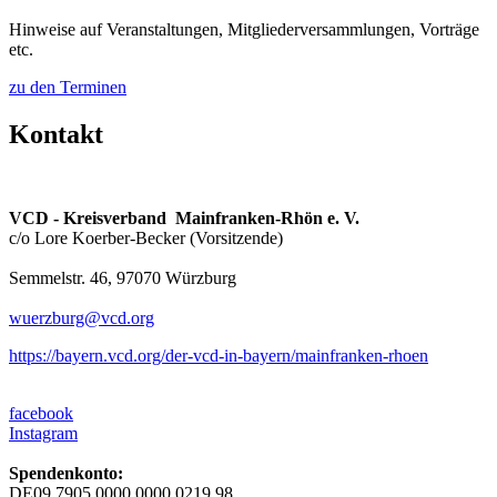
Hinweise auf Veranstaltungen, Mitgliederversammlungen, Vorträge
etc.
zu den Terminen
Kontakt
VCD - Kreisverband Mainfranken-Rhön e. V.
c/o Lore Koerber-Becker (Vorsitzende)
Semmelstr. 46, 97070 Würzburg
wuerzburg@
vcd.org
https://bayern.vcd.org/der-vcd-in-bayern/mainfranken-rhoen
facebook
Instagram
Spendenkonto:
DE09 7905 0000 0000 0219 98