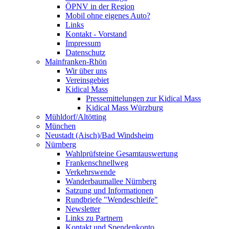
ÖPNV in der Region
Mobil ohne eigenes Auto?
Links
Kontakt - Vorstand
Impressum
Datenschutz
Mainfranken-Rhön
Wir über uns
Vereinsgebiet
Kidical Mass
Pressemittelungen zur Kidical Mass
Kidical Mass Würzburg
Mühldorf/Altötting
München
Neustadt (Aisch)/Bad Windsheim
Nürnberg
Wahlprüfsteine Gesamtauswertung
Frankenschnellweg
Verkehrswende
Wanderbaumallee Nürnberg
Satzung und Informationen
Rundbriefe "Wendeschleife"
Newsletter
Links zu Partnern
Kontakt und Spendenkonto