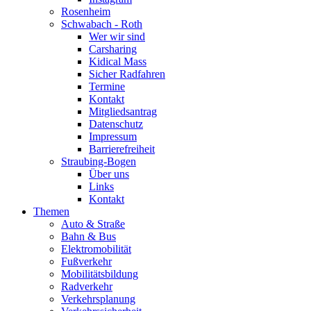
Rosenheim
Schwabach - Roth
Wer wir sind
Carsharing
Kidical Mass
Sicher Radfahren
Termine
Kontakt
Mitgliedsantrag
Datenschutz
Impressum
Barrierefreiheit
Straubing-Bogen
Über uns
Links
Kontakt
Themen
Auto & Straße
Bahn & Bus
Elektromobilität
Fußverkehr
Mobilitätsbildung
Radverkehr
Verkehrsplanung