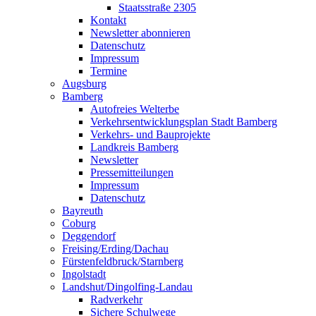
Staatsstraße 2305
Kontakt
Newsletter abonnieren
Datenschutz
Impressum
Termine
Augsburg
Bamberg
Autofreies Welterbe
Verkehrsentwicklungsplan Stadt Bamberg
Verkehrs- und Bauprojekte
Landkreis Bamberg
Newsletter
Pressemitteilungen
Impressum
Datenschutz
Bayreuth
Coburg
Deggendorf
Freising/Erding/Dachau
Fürstenfeldbruck/Starnberg
Ingolstadt
Landshut/Dingolfing-Landau
Radverkehr
Sichere Schulwege