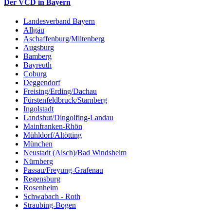
Der VCD in Bayern
Landesverband Bayern
Allgäu
Aschaffenburg/Miltenberg
Augsburg
Bamberg
Bayreuth
Coburg
Deggendorf
Freising/Erding/Dachau
Fürstenfeldbruck/Starnberg
Ingolstadt
Landshut/Dingolfing-Landau
Mainfranken-Rhön
Mühldorf/Altötting
München
Neustadt (Aisch)/Bad Windsheim
Nürnberg
Passau/Freyung-Grafenau
Regensburg
Rosenheim
Schwabach - Roth
Straubing-Bogen