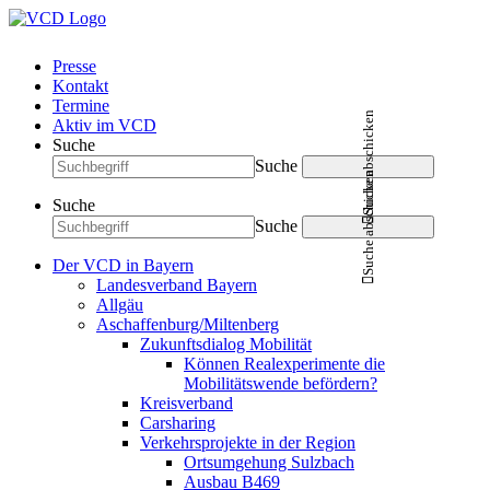
Presse
Kontakt
Termine
Suche abschicken
Aktiv im VCD
Suche
Suche
Suche abschicken
Suche
Suche
Der VCD in Bayern
Landesverband Bayern
Allgäu
Aschaffenburg/Miltenberg
Zukunftsdialog Mobilität
Können Realexperimente die
Mobilitätswende befördern?
Kreisverband
Carsharing
Verkehrsprojekte in der Region
Ortsumgehung Sulzbach
Ausbau B469