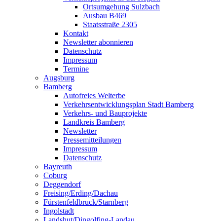
Ortsumgehung Sulzbach
Ausbau B469
Staatsstraße 2305
Kontakt
Newsletter abonnieren
Datenschutz
Impressum
Termine
Augsburg
Bamberg
Autofreies Welterbe
Verkehrsentwicklungsplan Stadt Bamberg
Verkehrs- und Bauprojekte
Landkreis Bamberg
Newsletter
Pressemitteilungen
Impressum
Datenschutz
Bayreuth
Coburg
Deggendorf
Freising/Erding/Dachau
Fürstenfeldbruck/Starnberg
Ingolstadt
Landshut/Dingolfing-Landau