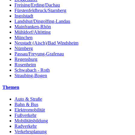
Freising/Erding/Dachau
Fürstenfeldbruck/Starnberg
Ingolstadt
Landshut/Dingolfing-Landau
Mainfranken-Rhön
Mühldorf/Altötting
München
Neustadt (Aisch)/Bad Windsheim
Nürnberg
Passau/Freyung-Grafenau
Regensburg
Rosenheim
Schwabach - Roth
Straubing-Bogen
Themen
Auto & Straße
Bahn & Bus
Elektromobilität
Fußverkehr
Mobilitätsbildung
Radverkehr
Verkehrsplanung