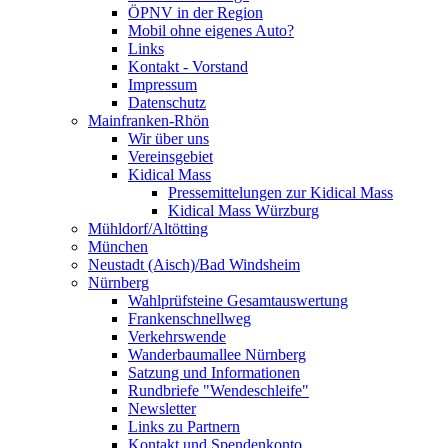
ÖPNV in der Region
Mobil ohne eigenes Auto?
Links
Kontakt - Vorstand
Impressum
Datenschutz
Mainfranken-Rhön
Wir über uns
Vereinsgebiet
Kidical Mass
Pressemittelungen zur Kidical Mass
Kidical Mass Würzburg
Mühldorf/Altötting
München
Neustadt (Aisch)/Bad Windsheim
Nürnberg
Wahlprüfsteine Gesamtauswertung
Frankenschnellweg
Verkehrswende
Wanderbaumallee Nürnberg
Satzung und Informationen
Rundbriefe "Wendeschleife"
Newsletter
Links zu Partnern
Kontakt und Spendenkonto