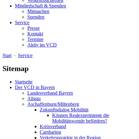
Verkehrssicherheit
Mitgliedschaft & Spenden
Mitmachen
Spenden
Service
Presse
Kontakt
Termine
Aktiv im VCD
Start
·
Service
Sitemap
Startseite
Der VCD in Bayern
Landesverband Bayern
Allgäu
Aschaffenburg/Miltenberg
Zukunftsdialog Mobilität
Können Realexperimente die
Mobilitätswende befördern?
Kreisverband
Carsharing
Verkehrsprojekte in der Region