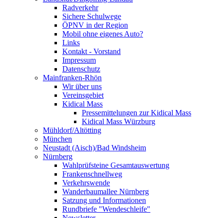
Radverkehr
Sichere Schulwege
ÖPNV in der Region
Mobil ohne eigenes Auto?
Links
Kontakt - Vorstand
Impressum
Datenschutz
Mainfranken-Rhön
Wir über uns
Vereinsgebiet
Kidical Mass
Pressemittelungen zur Kidical Mass
Kidical Mass Würzburg
Mühldorf/Altötting
München
Neustadt (Aisch)/Bad Windsheim
Nürnberg
Wahlprüfsteine Gesamtauswertung
Frankenschnellweg
Verkehrswende
Wanderbaumallee Nürnberg
Satzung und Informationen
Rundbriefe "Wendeschleife"
Newsletter