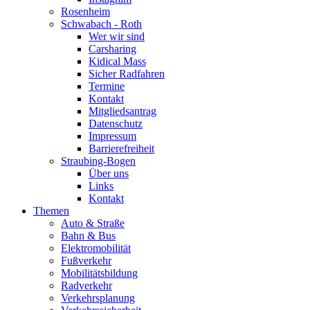
Rosenheim
Schwabach - Roth
Wer wir sind
Carsharing
Kidical Mass
Sicher Radfahren
Termine
Kontakt
Mitgliedsantrag
Datenschutz
Impressum
Barrierefreiheit
Straubing-Bogen
Über uns
Links
Kontakt
Themen
Auto & Straße
Bahn & Bus
Elektromobilität
Fußverkehr
Mobilitätsbildung
Radverkehr
Verkehrsplanung