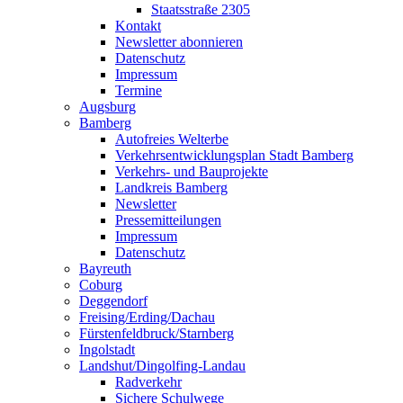
Staatsstraße 2305
Kontakt
Newsletter abonnieren
Datenschutz
Impressum
Termine
Augsburg
Bamberg
Autofreies Welterbe
Verkehrsentwicklungsplan Stadt Bamberg
Verkehrs- und Bauprojekte
Landkreis Bamberg
Newsletter
Pressemitteilungen
Impressum
Datenschutz
Bayreuth
Coburg
Deggendorf
Freising/Erding/Dachau
Fürstenfeldbruck/Starnberg
Ingolstadt
Landshut/Dingolfing-Landau
Radverkehr
Sichere Schulwege