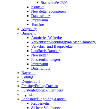
Staatsstraße 2305
Kontakt
Newsletter abonnieren
Datenschutz
Impressum
Termine
Augsburg
Bamberg
Autofreies Welterbe
Verkehrsentwicklungsplan Stadt Bamberg
Verkehrs- und Bauprojekte
Landkreis Bamberg
Newsletter
Pressemitteilungen
Impressum
Datenschutz
Bayreuth
Coburg
Deggendorf
Freising/Erding/Dachau
Fürstenfeldbruck/Starnberg
Ingolstadt
Landshut/Dingolfing-Landau
Radverkehr
Sichere Schulwege