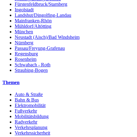
Fürstenfeldbruck/Starnberg
Ingolstadt
Landshut/Dingolfing-Landau
Mainfranken-Rhön
Mühldorf/Altötting
München
Neustadt (Aisch)/Bad Windsheim
Nürnberg
Passau/Freyung-Grafenau
Regensburg
Rosenheim
Schwabach - Roth
Straubing-Bogen
Themen
Auto & Straße
Bahn & Bus
Elektromobilität
Fußverkehr
Mobilitätsbildung
Radverkehr
Verkehrsplanung
Verkehrssicherheit