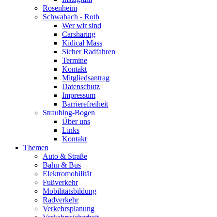
Rosenheim
Schwabach - Roth
Wer wir sind
Carsharing
Kidical Mass
Sicher Radfahren
Termine
Kontakt
Mitgliedsantrag
Datenschutz
Impressum
Barrierefreiheit
Straubing-Bogen
Über uns
Links
Kontakt
Themen
Auto & Straße
Bahn & Bus
Elektromobilität
Fußverkehr
Mobilitätsbildung
Radverkehr
Verkehrsplanung