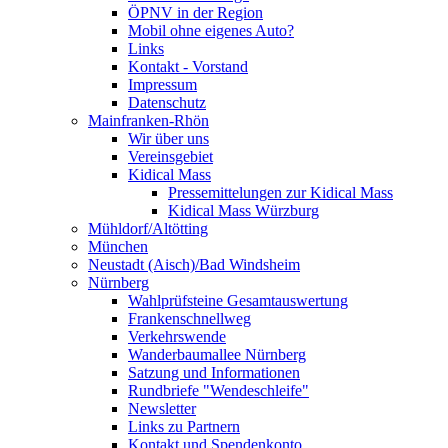
ÖPNV in der Region
Mobil ohne eigenes Auto?
Links
Kontakt - Vorstand
Impressum
Datenschutz
Mainfranken-Rhön
Wir über uns
Vereinsgebiet
Kidical Mass
Pressemittelungen zur Kidical Mass
Kidical Mass Würzburg
Mühldorf/Altötting
München
Neustadt (Aisch)/Bad Windsheim
Nürnberg
Wahlprüfsteine Gesamtauswertung
Frankenschnellweg
Verkehrswende
Wanderbaumallee Nürnberg
Satzung und Informationen
Rundbriefe "Wendeschleife"
Newsletter
Links zu Partnern
Kontakt und Spendenkonto