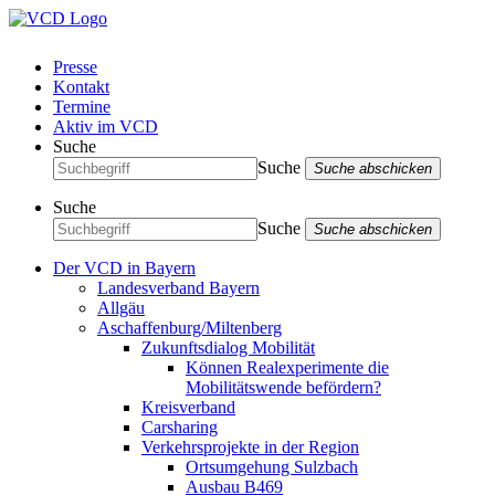
Presse
Kontakt
Termine
Aktiv im VCD
Suche
Suche
Suche abschicken
Suche
Suche
Suche abschicken
Der VCD in Bayern
Landesverband Bayern
Allgäu
Aschaffenburg/Miltenberg
Zukunftsdialog Mobilität
Können Realexperimente die
Mobilitätswende befördern?
Kreisverband
Carsharing
Verkehrsprojekte in der Region
Ortsumgehung Sulzbach
Ausbau B469