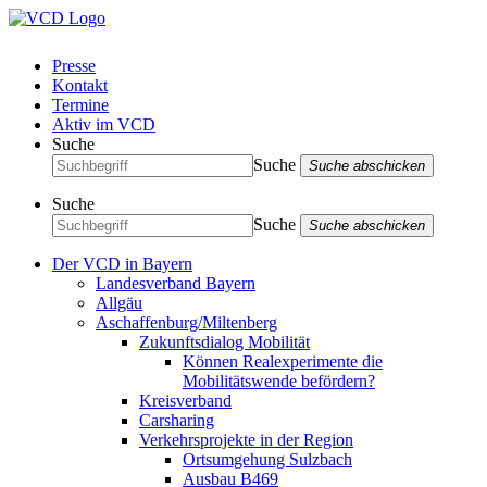
Presse
Kontakt
Termine
Aktiv im VCD
Suche
Suche
Suche abschicken
Suche
Suche
Suche abschicken
Der VCD in Bayern
Landesverband Bayern
Allgäu
Aschaffenburg/Miltenberg
Zukunftsdialog Mobilität
Können Realexperimente die
Mobilitätswende befördern?
Kreisverband
Carsharing
Verkehrsprojekte in der Region
Ortsumgehung Sulzbach
Ausbau B469