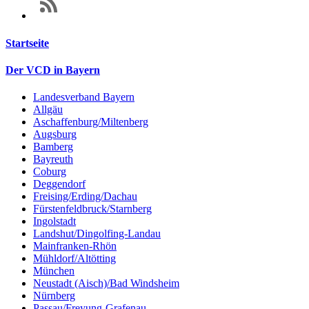
Startseite
Der VCD in Bayern
Landesverband Bayern
Allgäu
Aschaffenburg/Miltenberg
Augsburg
Bamberg
Bayreuth
Coburg
Deggendorf
Freising/Erding/Dachau
Fürstenfeldbruck/Starnberg
Ingolstadt
Landshut/Dingolfing-Landau
Mainfranken-Rhön
Mühldorf/Altötting
München
Neustadt (Aisch)/Bad Windsheim
Nürnberg
Passau/Freyung-Grafenau