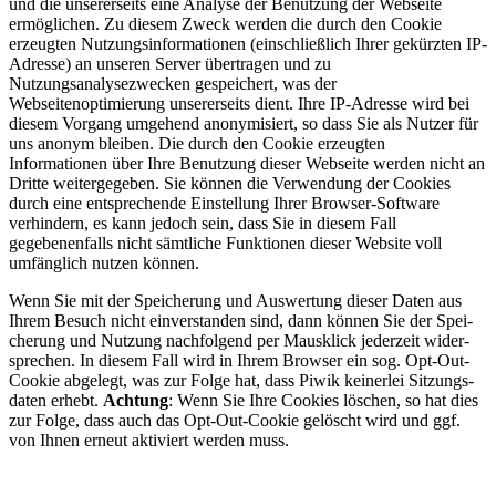
und die unsererseits eine Analyse der Benutzung der Webseite
ermöglichen. Zu diesem Zweck werden die durch den Cookie
erzeugten Nutzungsinformationen (einschließlich Ihrer gekürzten IP-
Adresse) an unseren Server übertragen und zu
Nutzungsanalysezwecken gespeichert, was der
Webseitenoptimierung unsererseits dient. Ihre IP-Adresse wird bei
diesem Vorgang umge­hend anony­mi­siert, so dass Sie als Nutzer für
uns anonym bleiben. Die durch den Cookie erzeugten
Informationen über Ihre Benutzung dieser Webseite werden nicht an
Dritte weitergegeben. Sie können die Verwendung der Cookies
durch eine entsprechende Einstellung Ihrer Browser-Software
verhindern, es kann jedoch sein, dass Sie in diesem Fall
gegebenenfalls nicht sämtliche Funktionen dieser Website voll
umfänglich nutzen können.
Wenn Sie mit der Spei­che­rung und Aus­wer­tung die­ser Daten aus
Ihrem Besuch nicht ein­ver­stan­den sind, dann kön­nen Sie der Spei­
che­rung und Nut­zung nachfolgend per Maus­klick jederzeit wider­
spre­chen. In diesem Fall wird in Ihrem Browser ein sog. Opt-Out-
Cookie abgelegt, was zur Folge hat, dass Piwik kei­ner­lei Sit­zungs­
da­ten erhebt.
Achtung
: Wenn Sie Ihre Cookies löschen, so hat dies
zur Folge, dass auch das Opt-Out-Cookie gelöscht wird und ggf.
von Ihnen erneut aktiviert werden muss.