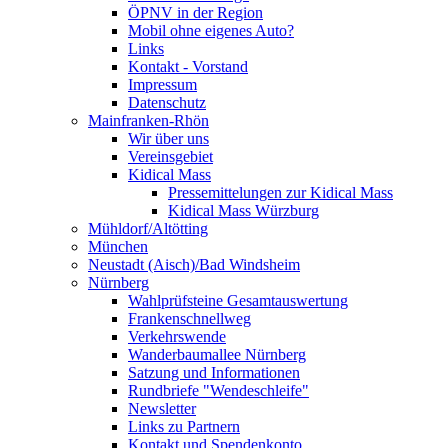
ÖPNV in der Region
Mobil ohne eigenes Auto?
Links
Kontakt - Vorstand
Impressum
Datenschutz
Mainfranken-Rhön
Wir über uns
Vereinsgebiet
Kidical Mass
Pressemittelungen zur Kidical Mass
Kidical Mass Würzburg
Mühldorf/Altötting
München
Neustadt (Aisch)/Bad Windsheim
Nürnberg
Wahlprüfsteine Gesamtauswertung
Frankenschnellweg
Verkehrswende
Wanderbaumallee Nürnberg
Satzung und Informationen
Rundbriefe "Wendeschleife"
Newsletter
Links zu Partnern
Kontakt und Spendenkonto