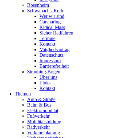
Rosenheim
Schwabach - Roth
Wer wir sind
Carsharing
Kidical Mass
Sicher Radfahren
Termine
Kontakt
Mitgliedsantrag
Datenschutz
Impressum
Barrierefreiheit
Straubing-Bogen
Über uns
Links
Kontakt
Themen
Auto & Straße
Bahn & Bus
Elektromobilität
Fußverkehr
Mobilitätsbildung
Radverkehr
Verkehrsplanung