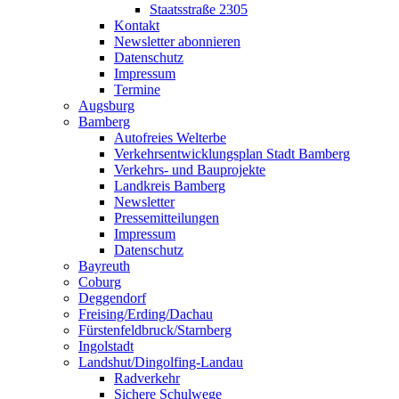
Staatsstraße 2305
Kontakt
Newsletter abonnieren
Datenschutz
Impressum
Termine
Augsburg
Bamberg
Autofreies Welterbe
Verkehrsentwicklungsplan Stadt Bamberg
Verkehrs- und Bauprojekte
Landkreis Bamberg
Newsletter
Pressemitteilungen
Impressum
Datenschutz
Bayreuth
Coburg
Deggendorf
Freising/Erding/Dachau
Fürstenfeldbruck/Starnberg
Ingolstadt
Landshut/Dingolfing-Landau
Radverkehr
Sichere Schulwege