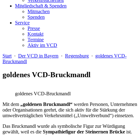
Verkehrssicherheit
Mitgliedschaft & Spenden
Mitmachen
Spenden
Service
Presse
Kontakt
Termine
Aktiv im VCD
Start
·
Der VCD in Bayern
·
Regensburg
·
goldenes VCD-
Bruckmandl
goldenes VCD-Bruckmandl
goldenes VCD-Bruckmandl
Mit dem
„goldenen Bruck
mandl“
werden Personen, Unter­nehmen
oder Orga­ni­sationen geehrt, die sich aktiv für die Stärkung der
umwelt­verträglichen Verkehrs­mittel („Umwelt­verbund“) einsetzen.
Das Bruckmandl wurde als symbolische Figur zur Wür­di­gung
gewählt, weil es die
Sympathie
figur der Steinernen Brücke
ist.