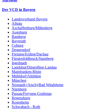
Startseite
Der VCD in Bayern
Landesverband Bayern
Allgäu
Aschaffenburg/Miltenberg
Augsburg
Bamberg
Bayreuth
Coburg
Deggendorf
Freising/Erding/Dachau
Fürstenfeldbruck/Starnberg
Ingolstadt
Landshut/Dingolfing-Landau
Mainfranken-Rhön
Mühldorf/Altötting
München
Neustadt (Aisch)/Bad Windsheim
Nürnberg
Passau/Freyung-Grafenau
Regensburg
Rosenheim
Schwabach - Roth