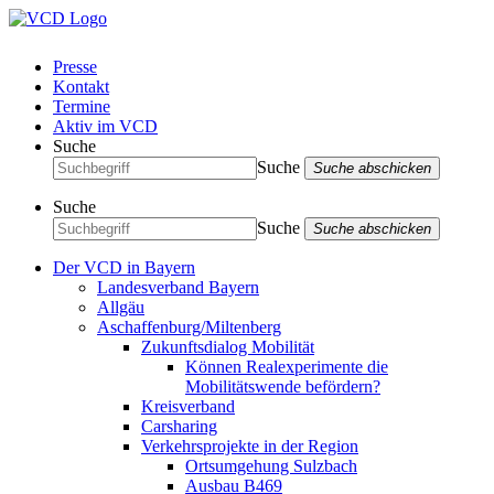
Presse
Kontakt
Termine
Aktiv im VCD
Suche
Suche
Suche abschicken
Suche
Suche
Suche abschicken
Der VCD in Bayern
Landesverband Bayern
Allgäu
Aschaffenburg/Miltenberg
Zukunftsdialog Mobilität
Können Realexperimente die
Mobilitätswende befördern?
Kreisverband
Carsharing
Verkehrsprojekte in der Region
Ortsumgehung Sulzbach
Ausbau B469