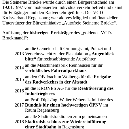
Die Steinerne Brücke wurde durch einen Bürger­ent­scheid am
19.01.1997 vom motorisierten Indi­vi­dual­verkehr befreit und damit
für Fußgänger und den Rad­ver­kehr geöffnet. Der VCD
Kreisverband Regens­burg war aktives Mitglied und finanzieller
Unterstützer der Bürgerinitiative „Autofreie Steinerne Brücke“.
Auflistung der
bisherige
n
Preisträger
des „goldenen VCD-
Bruckmandl“:
an die Gemeinschaft Ordnungsamt, Polizei und
2013
Verkehrswacht zu der Plakataktion
„Augenblick
bitte“
für rechtsabbiegende Autofahrer
an die Maschinenfabrik Reinhausen für ihr
2014
vorbildliches Fahrradparkhaus
an den OB Joachim Wolbergs für die
Freigabe
2015
des Radverkehrs in der Altstadt
an die KRONES AG für die
Reaktivierung des
2016
Industriegleises
an Prof. Dipl.-Ing. Walter Weber als Initiator des
2017
Bündnis für einen hochwertigen ÖPNV
im
Raum Regensburg
an alle Stadtratsfraktionen zum gemeinsamen
2018
Stadtratsbeschluss zur Wiedereinführung
einer Stadtbahn
in Regensburg