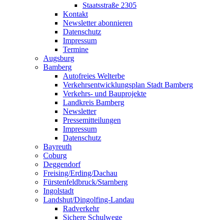
Staatsstraße 2305
Kontakt
Newsletter abonnieren
Datenschutz
Impressum
Termine
Augsburg
Bamberg
Autofreies Welterbe
Verkehrsentwicklungsplan Stadt Bamberg
Verkehrs- und Bauprojekte
Landkreis Bamberg
Newsletter
Pressemitteilungen
Impressum
Datenschutz
Bayreuth
Coburg
Deggendorf
Freising/Erding/Dachau
Fürstenfeldbruck/Starnberg
Ingolstadt
Landshut/Dingolfing-Landau
Radverkehr
Sichere Schulwege