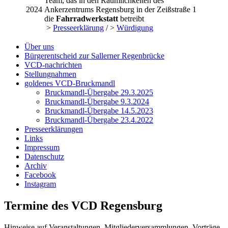
Team, das in den Räumlichkeiten des
2024
Ankerzentrums Regensburg in der Zeißstraße 1
die
Fahrradwerkstatt
betreibt
>
Presseerklärung
/ >
Würdigung
Über uns
Bürgerentscheid zur Sallerner Regenbrücke
VCD-nachrichten
Stellungnahmen
goldenes VCD-Bruckmandl
Bruckmandl-Übergabe 29.3.2025
Bruckmandl-Übergabe 9.3.2024
Bruckmandl-Übergabe 14.5.2023
Bruckmandl-Übergabe 23.4.2022
Presseerklärungen
Links
Impressum
Datenschutz
Archiv
Facebook
Instagram
Termine des VCD Regensburg
Hinweise auf Veranstaltungen, Mitgliederversammlungen, Vorträge