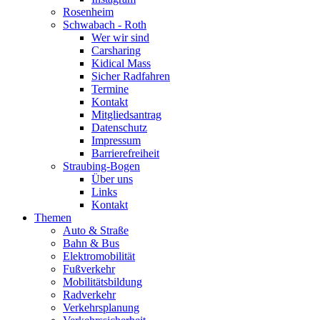
Rosenheim
Schwabach - Roth
Wer wir sind
Carsharing
Kidical Mass
Sicher Radfahren
Termine
Kontakt
Mitgliedsantrag
Datenschutz
Impressum
Barrierefreiheit
Straubing-Bogen
Über uns
Links
Kontakt
Themen
Auto & Straße
Bahn & Bus
Elektromobilität
Fußverkehr
Mobilitätsbildung
Radverkehr
Verkehrsplanung