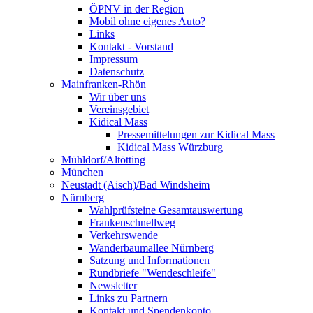
ÖPNV in der Region
Mobil ohne eigenes Auto?
Links
Kontakt - Vorstand
Impressum
Datenschutz
Mainfranken-Rhön
Wir über uns
Vereinsgebiet
Kidical Mass
Pressemittelungen zur Kidical Mass
Kidical Mass Würzburg
Mühldorf/Altötting
München
Neustadt (Aisch)/Bad Windsheim
Nürnberg
Wahlprüfsteine Gesamtauswertung
Frankenschnellweg
Verkehrswende
Wanderbaumallee Nürnberg
Satzung und Informationen
Rundbriefe "Wendeschleife"
Newsletter
Links zu Partnern
Kontakt und Spendenkonto