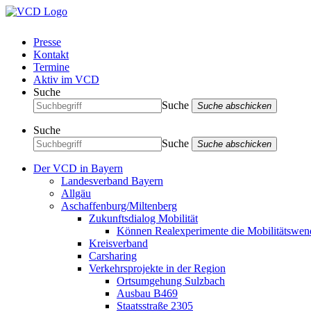
Presse
Kontakt
Termine
Aktiv im VCD
Suche
Suche
Suche abschicken
Suche
Suche
Suche abschicken
Der VCD in Bayern
Landesverband Bayern
Allgäu
Aschaffenburg/Miltenberg
Zukunftsdialog Mobilität
Können Realexperimente die Mobilitätswen
Kreisverband
Carsharing
Verkehrsprojekte in der Region
Ortsumgehung Sulzbach
Ausbau B469
Staatsstraße 2305