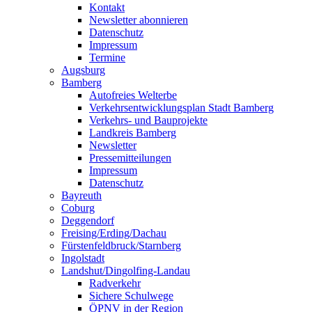
Kontakt
Newsletter abonnieren
Datenschutz
Impressum
Termine
Augsburg
Bamberg
Autofreies Welterbe
Verkehrsentwicklungsplan Stadt Bamberg
Verkehrs- und Bauprojekte
Landkreis Bamberg
Newsletter
Pressemitteilungen
Impressum
Datenschutz
Bayreuth
Coburg
Deggendorf
Freising/Erding/Dachau
Fürstenfeldbruck/Starnberg
Ingolstadt
Landshut/Dingolfing-Landau
Radverkehr
Sichere Schulwege
ÖPNV in der Region