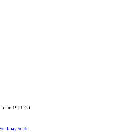
ginn um 19Uhr30.
@
vcd-bayern.de