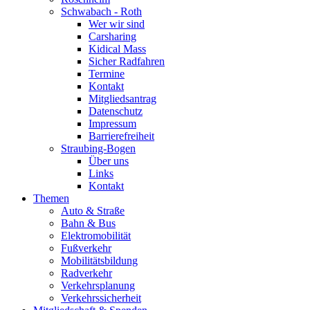
Schwabach - Roth
Wer wir sind
Carsharing
Kidical Mass
Sicher Radfahren
Termine
Kontakt
Mitgliedsantrag
Datenschutz
Impressum
Barrierefreiheit
Straubing-Bogen
Über uns
Links
Kontakt
Themen
Auto & Straße
Bahn & Bus
Elektromobilität
Fußverkehr
Mobilitätsbildung
Radverkehr
Verkehrsplanung
Verkehrssicherheit