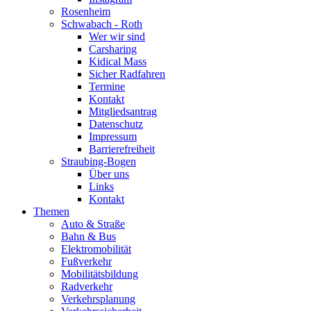
Rosenheim
Schwabach - Roth
Wer wir sind
Carsharing
Kidical Mass
Sicher Radfahren
Termine
Kontakt
Mitgliedsantrag
Datenschutz
Impressum
Barrierefreiheit
Straubing-Bogen
Über uns
Links
Kontakt
Themen
Auto & Straße
Bahn & Bus
Elektromobilität
Fußverkehr
Mobilitätsbildung
Radverkehr
Verkehrsplanung