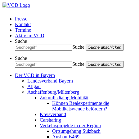
Presse
Kontakt
Termine
Aktiv im VCD
Suche
Suche
Suche abschicken
Suche
Suche
Suche abschicken
Der VCD in Bayern
Landesverband Bayern
Allgäu
Aschaffenburg/Miltenberg
Zukunftsdialog Mobilität
Können Realexperimente die
Mobilitätswende befördern?
Kreisverband
Carsharing
Verkehrsprojekte in der Region
Ortsumgehung Sulzbach
Ausbau B469