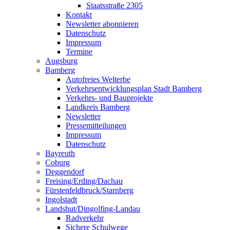
Staatsstraße 2305
Kontakt
Newsletter abonnieren
Datenschutz
Impressum
Termine
Augsburg
Bamberg
Autofreies Welterbe
Verkehrsentwicklungsplan Stadt Bamberg
Verkehrs- und Bauprojekte
Landkreis Bamberg
Newsletter
Pressemitteilungen
Impressum
Datenschutz
Bayreuth
Coburg
Deggendorf
Freising/Erding/Dachau
Fürstenfeldbruck/Starnberg
Ingolstadt
Landshut/Dingolfing-Landau
Radverkehr
Sichere Schulwege