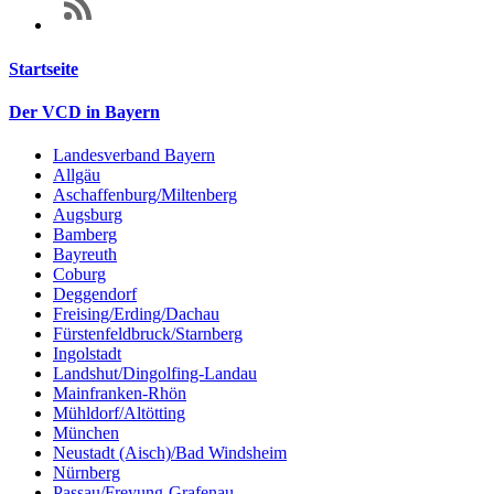
Startseite
Der VCD in Bayern
Landesverband Bayern
Allgäu
Aschaffenburg/Miltenberg
Augsburg
Bamberg
Bayreuth
Coburg
Deggendorf
Freising/Erding/Dachau
Fürstenfeldbruck/Starnberg
Ingolstadt
Landshut/Dingolfing-Landau
Mainfranken-Rhön
Mühldorf/Altötting
München
Neustadt (Aisch)/Bad Windsheim
Nürnberg
Passau/Freyung-Grafenau