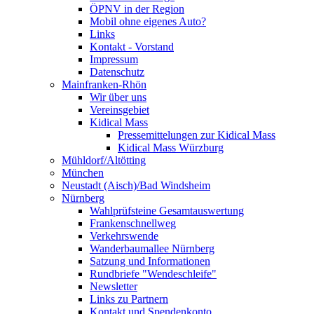
ÖPNV in der Region
Mobil ohne eigenes Auto?
Links
Kontakt - Vorstand
Impressum
Datenschutz
Mainfranken-Rhön
Wir über uns
Vereinsgebiet
Kidical Mass
Pressemittelungen zur Kidical Mass
Kidical Mass Würzburg
Mühldorf/Altötting
München
Neustadt (Aisch)/Bad Windsheim
Nürnberg
Wahlprüfsteine Gesamtauswertung
Frankenschnellweg
Verkehrswende
Wanderbaumallee Nürnberg
Satzung und Informationen
Rundbriefe "Wendeschleife"
Newsletter
Links zu Partnern
Kontakt und Spendenkonto