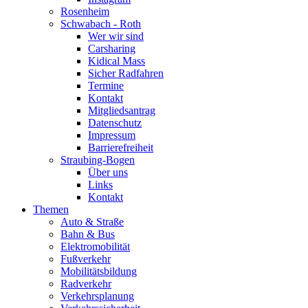
Rosenheim
Schwabach - Roth
Wer wir sind
Carsharing
Kidical Mass
Sicher Radfahren
Termine
Kontakt
Mitgliedsantrag
Datenschutz
Impressum
Barrierefreiheit
Straubing-Bogen
Über uns
Links
Kontakt
Themen
Auto & Straße
Bahn & Bus
Elektromobilität
Fußverkehr
Mobilitätsbildung
Radverkehr
Verkehrsplanung