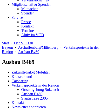
Verkehrssicherheit
Mitgliedschaft & Spenden
Mitmachen
Spenden
Service
Presse
Kontakt
Termine
Aktiv im VCD
Start
·
Der VCD in
Bayern
·
Aschaffenburg/Miltenberg
·
Verkehrsprojekte in der
Region
·
Ausbau B469
Ausbau B469
Zukunftsdialog Mobilität
Kreisverband
Carsharing
Verkehrsprojekte in der Region
Ortsumgehung Sulzbach
Ausbau B469
Staatsstraße 2305
Kontakt
Newsletter abonnieren