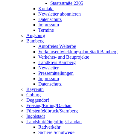
Staatsstraße 2305
Kontakt
Newsletter abonnieren
Datenschutz
Impressum
Termine
Augsburg
Bamberg
Autofreies Welterbe
Verkehrsentwicklungsplan Stadt Bamberg
Verkehrs- und Bauprojekte
Landkreis Bamberg
Newsletter
Pressemitteilungen
Impressum
Datenschutz
Bayreuth
Coburg
Deggendorf
Freising/Erding/Dachau
Fürstenfeldbruck/Starnberg
Ingolstadt
Landshut/Dingolfing-Landau
Radverkehr
Sichere Schulwege