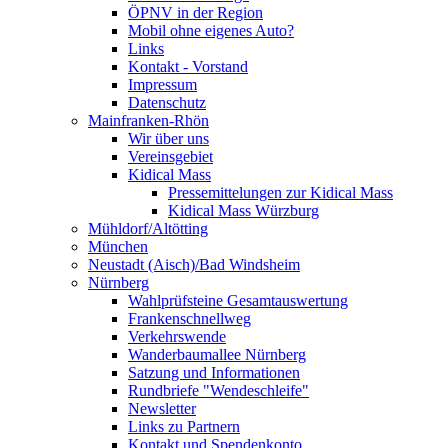
ÖPNV in der Region
Mobil ohne eigenes Auto?
Links
Kontakt - Vorstand
Impressum
Datenschutz
Mainfranken-Rhön
Wir über uns
Vereinsgebiet
Kidical Mass
Pressemittelungen zur Kidical Mass
Kidical Mass Würzburg
Mühldorf/Altötting
München
Neustadt (Aisch)/Bad Windsheim
Nürnberg
Wahlprüfsteine Gesamtauswertung
Frankenschnellweg
Verkehrswende
Wanderbaumallee Nürnberg
Satzung und Informationen
Rundbriefe "Wendeschleife"
Newsletter
Links zu Partnern
Kontakt und Spendenkonto