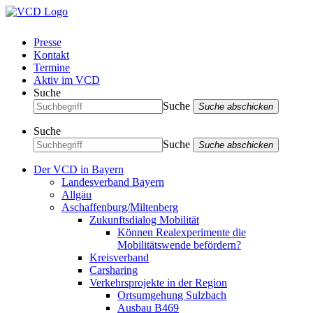
Presse
Kontakt
Termine
Aktiv im VCD
Suche
Suche
Suche abschicken
Suche
Suche
Suche abschicken
Der VCD in Bayern
Landesverband Bayern
Allgäu
Aschaffenburg/Miltenberg
Zukunftsdialog Mobilität
Können Realexperimente die
Mobilitätswende befördern?
Kreisverband
Carsharing
Verkehrsprojekte in der Region
Ortsumgehung Sulzbach
Ausbau B469