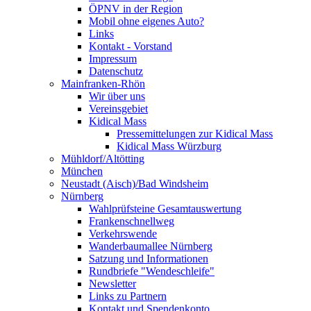
ÖPNV in der Region
Mobil ohne eigenes Auto?
Links
Kontakt - Vorstand
Impressum
Datenschutz
Mainfranken-Rhön
Wir über uns
Vereinsgebiet
Kidical Mass
Pressemittelungen zur Kidical Mass
Kidical Mass Würzburg
Mühldorf/Altötting
München
Neustadt (Aisch)/Bad Windsheim
Nürnberg
Wahlprüfsteine Gesamtauswertung
Frankenschnellweg
Verkehrswende
Wanderbaumallee Nürnberg
Satzung und Informationen
Rundbriefe "Wendeschleife"
Newsletter
Links zu Partnern
Kontakt und Spendenkonto