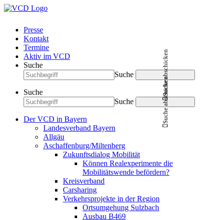
Presse
Kontakt
Termine
Suche abschicken
Aktiv im VCD
Suche
Suche
Suche abschicken
Suche
Suche
Der VCD in Bayern
Landesverband Bayern
Allgäu
Aschaffenburg/Miltenberg
Zukunftsdialog Mobilität
Können Realexperimente die
Mobilitätswende befördern?
Kreisverband
Carsharing
Verkehrsprojekte in der Region
Ortsumgehung Sulzbach
Ausbau B469