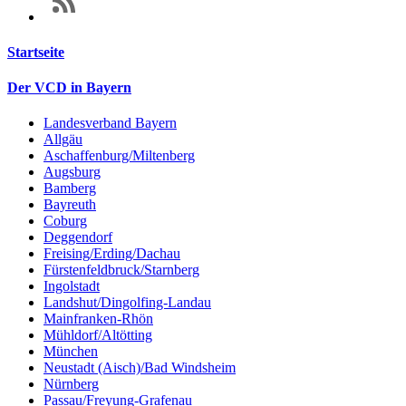
Startseite
Der VCD in Bayern
Landesverband Bayern
Allgäu
Aschaffenburg/Miltenberg
Augsburg
Bamberg
Bayreuth
Coburg
Deggendorf
Freising/Erding/Dachau
Fürstenfeldbruck/Starnberg
Ingolstadt
Landshut/Dingolfing-Landau
Mainfranken-Rhön
Mühldorf/Altötting
München
Neustadt (Aisch)/Bad Windsheim
Nürnberg
Passau/Freyung-Grafenau