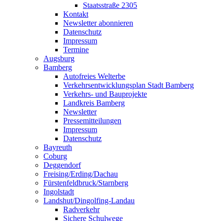
Staatsstraße 2305
Kontakt
Newsletter abonnieren
Datenschutz
Impressum
Termine
Augsburg
Bamberg
Autofreies Welterbe
Verkehrsentwicklungsplan Stadt Bamberg
Verkehrs- und Bauprojekte
Landkreis Bamberg
Newsletter
Pressemitteilungen
Impressum
Datenschutz
Bayreuth
Coburg
Deggendorf
Freising/Erding/Dachau
Fürstenfeldbruck/Starnberg
Ingolstadt
Landshut/Dingolfing-Landau
Radverkehr
Sichere Schulwege