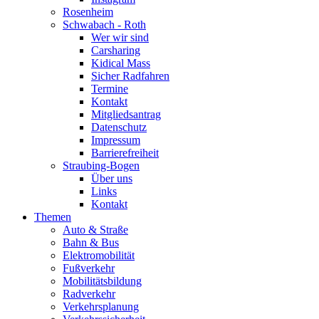
Rosenheim
Schwabach - Roth
Wer wir sind
Carsharing
Kidical Mass
Sicher Radfahren
Termine
Kontakt
Mitgliedsantrag
Datenschutz
Impressum
Barrierefreiheit
Straubing-Bogen
Über uns
Links
Kontakt
Themen
Auto & Straße
Bahn & Bus
Elektromobilität
Fußverkehr
Mobilitätsbildung
Radverkehr
Verkehrsplanung