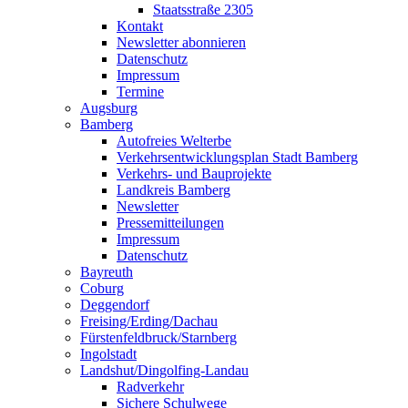
Staatsstraße 2305
Kontakt
Newsletter abonnieren
Datenschutz
Impressum
Termine
Augsburg
Bamberg
Autofreies Welterbe
Verkehrsentwicklungsplan Stadt Bamberg
Verkehrs- und Bauprojekte
Landkreis Bamberg
Newsletter
Pressemitteilungen
Impressum
Datenschutz
Bayreuth
Coburg
Deggendorf
Freising/Erding/Dachau
Fürstenfeldbruck/Starnberg
Ingolstadt
Landshut/Dingolfing-Landau
Radverkehr
Sichere Schulwege