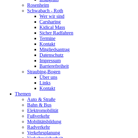
Rosenheim
Schwabach - Roth
Wer wir sind
Carsharing
Kidical Mass
Sicher Radfahren
Termine
Kontakt
Mitgliedsantrag
Datenschutz
Impressum
Barrierefreiheit
Straubing-Bogen
Über uns
Links
Kontakt
Themen
Auto & Straße
Bahn & Bus
Elektromobilität
Fußverkehr
Mobilitätsbildung
Radverkehr
Verkehrsplanung