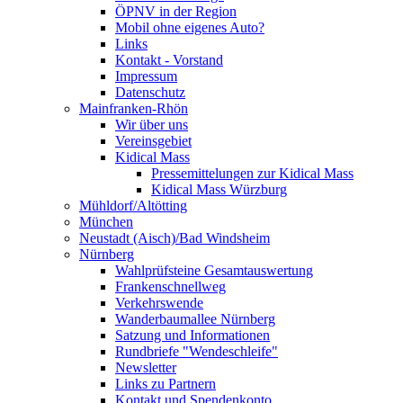
ÖPNV in der Region
Mobil ohne eigenes Auto?
Links
Kontakt - Vorstand
Impressum
Datenschutz
Mainfranken-Rhön
Wir über uns
Vereinsgebiet
Kidical Mass
Pressemittelungen zur Kidical Mass
Kidical Mass Würzburg
Mühldorf/Altötting
München
Neustadt (Aisch)/Bad Windsheim
Nürnberg
Wahlprüfsteine Gesamtauswertung
Frankenschnellweg
Verkehrswende
Wanderbaumallee Nürnberg
Satzung und Informationen
Rundbriefe "Wendeschleife"
Newsletter
Links zu Partnern
Kontakt und Spendenkonto