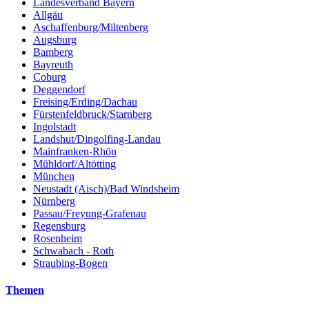
Landesverband Bayern
Allgäu
Aschaffenburg/Miltenberg
Augsburg
Bamberg
Bayreuth
Coburg
Deggendorf
Freising/Erding/Dachau
Fürstenfeldbruck/Starnberg
Ingolstadt
Landshut/Dingolfing-Landau
Mainfranken-Rhön
Mühldorf/Altötting
München
Neustadt (Aisch)/Bad Windsheim
Nürnberg
Passau/Freyung-Grafenau
Regensburg
Rosenheim
Schwabach - Roth
Straubing-Bogen
Themen