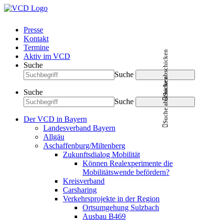
Presse
Kontakt
Termine
Suche abschicken
Aktiv im VCD
Suche
Suche
Suche abschicken
Suche
Suche
Der VCD in Bayern
Landesverband Bayern
Allgäu
Aschaffenburg/Miltenberg
Zukunftsdialog Mobilität
Können Realexperimente die
Mobilitätswende befördern?
Kreisverband
Carsharing
Verkehrsprojekte in der Region
Ortsumgehung Sulzbach
Ausbau B469