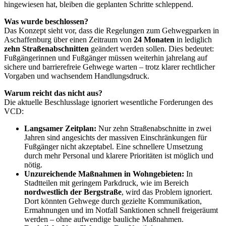
hingewiesen hat, bleiben die geplanten Schritte schleppend.
Was wurde beschlossen?
Das Konzept sieht vor, dass die Regelungen zum Gehwegparken in
Aschaffenburg über einen Zeitraum von
24 Monaten
in lediglich
zehn Straßenabschnitten
geändert werden sollen. Dies bedeutet:
Fußgängerinnen und Fußgänger müssen weiterhin jahrelang auf
sichere und barrierefreie Gehwege warten – trotz klarer rechtlicher
Vorgaben und wachsendem Handlungsdruck.
Warum reicht das nicht aus?
Die aktuelle Beschlusslage ignoriert wesentliche Forderungen des
VCD:
Langsamer Zeitplan:
Nur zehn Straßenabschnitte in zwei
Jahren sind angesichts der massiven Einschränkungen für
Fußgänger nicht akzeptabel. Eine schnellere Umsetzung
durch mehr Personal und klarere Prioritäten ist möglich und
nötig.
Unzureichende Maßnahmen in Wohngebieten:
In
Stadtteilen mit geringem Parkdruck, wie im Bereich
nordwestlich der Bergstraße
, wird das Problem ignoriert.
Dort könnten Gehwege durch gezielte Kommunikation,
Ermahnungen und im Notfall Sanktionen schnell freigeräumt
werden – ohne aufwendige bauliche Maßnahmen.