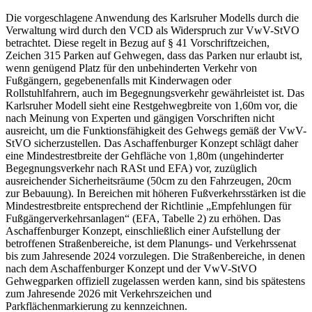
Die vorgeschlagene Anwendung des Karlsruher Modells durch die
Verwaltung wird durch den VCD als Widerspruch zur VwV-StVO
betrachtet. Diese regelt in Bezug auf § 41 Vorschriftzeichen,
Zeichen 315 Parken auf Gehwegen, dass das Parken nur erlaubt ist,
wenn genügend Platz für den unbehinderten Verkehr von
Fußgängern, gegebenenfalls mit Kinderwagen oder
Rollstuhlfahrern, auch im Begegnungsverkehr gewährleistet ist. Das
Karlsruher Modell sieht eine Restgehwegbreite von 1,60m vor, die
nach Meinung von Experten und gängigen Vorschriften nicht
ausreicht, um die Funktionsfähigkeit des Gehwegs gemäß der VwV-
StVO sicherzustellen. Das Aschaffenburger Konzept schlägt daher
eine Mindestrestbreite der Gehfläche von 1,80m (ungehinderter
Begegnungsverkehr nach RASt und EFA) vor, zuzüglich
ausreichender Sicherheitsräume (50cm zu den Fahrzeugen, 20cm
zur Bebauung). In Bereichen mit höheren Fußverkehrsstärken ist die
Mindestrestbreite entsprechend der Richtlinie „Empfehlungen für
Fußgängerverkehrsanlagen“ (EFA, Tabelle 2) zu erhöhen. Das
Aschaffenburger Konzept, einschließlich einer Aufstellung der
betroffenen Straßenbereiche, ist dem Planungs- und Verkehrssenat
bis zum Jahresende 2024 vorzulegen. Die Straßenbereiche, in denen
nach dem Aschaffenburger Konzept und der VwV-StVO
Gehwegparken offiziell zugelassen werden kann, sind bis spätestens
zum Jahresende 2026 mit Verkehrszeichen und
Parkflächenmarkierung zu kennzeichnen.