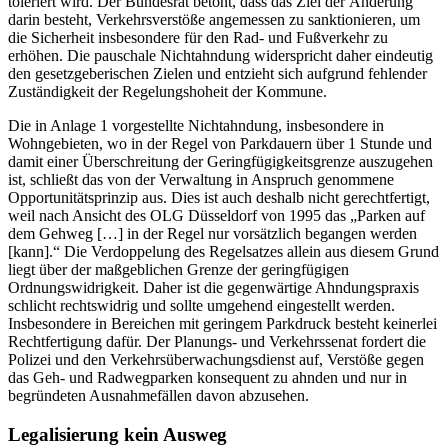
toleriert wird. Der Bundesrat betont, dass das Ziel der Änderung
darin besteht, Verkehrsverstöße angemessen zu sanktionieren, um
die Sicherheit insbesondere für den Rad- und Fußverkehr zu
erhöhen. Die pauschale Nichtahndung widerspricht daher eindeutig
den gesetzgeberischen Zielen und entzieht sich aufgrund fehlender
Zuständigkeit der Regelungshoheit der Kommune.
Die in Anlage 1 vorgestellte Nichtahndung, insbesondere in
Wohngebieten, wo in der Regel von Parkdauern über 1 Stunde und
damit einer Überschreitung der Geringfügigkeitsgrenze auszugehen
ist, schließt das von der Verwaltung in Anspruch genommene
Opportunitätsprinzip aus. Dies ist auch deshalb nicht gerechtfertigt,
weil nach Ansicht des OLG Düsseldorf von 1995 das „Parken auf
dem Gehweg […] in der Regel nur vorsätzlich begangen werden
[kann].“ Die Verdoppelung des Regelsatzes allein aus diesem Grund
liegt über der maßgeblichen Grenze der geringfügigen
Ordnungswidrigkeit. Daher ist die gegenwärtige Ahndungspraxis
schlicht rechtswidrig und sollte umgehend eingestellt werden.
Insbesondere in Bereichen mit geringem Parkdruck besteht keinerlei
Rechtfertigung dafür. Der Planungs- und Verkehrssenat fordert die
Polizei und den Verkehrsüberwachungsdienst auf, Verstöße gegen
das Geh- und Radwegparken konsequent zu ahnden und nur in
begründeten Ausnahmefällen davon abzusehen.
Legalisierung kein Ausweg