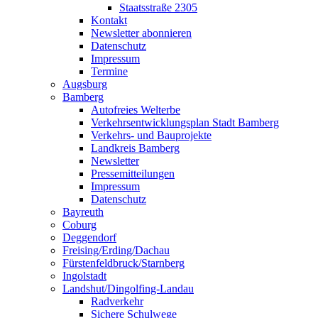
Staatsstraße 2305
Kontakt
Newsletter abonnieren
Datenschutz
Impressum
Termine
Augsburg
Bamberg
Autofreies Welterbe
Verkehrsentwicklungsplan Stadt Bamberg
Verkehrs- und Bauprojekte
Landkreis Bamberg
Newsletter
Pressemitteilungen
Impressum
Datenschutz
Bayreuth
Coburg
Deggendorf
Freising/Erding/Dachau
Fürstenfeldbruck/Starnberg
Ingolstadt
Landshut/Dingolfing-Landau
Radverkehr
Sichere Schulwege