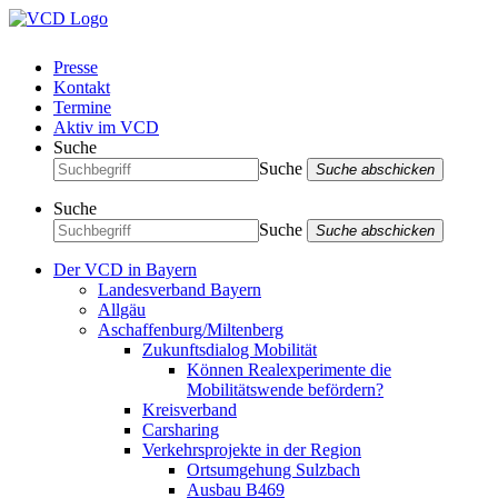
Presse
Kontakt
Termine
Aktiv im VCD
Suche
Suche
Suche abschicken
Suche
Suche
Suche abschicken
Der VCD in Bayern
Landesverband Bayern
Allgäu
Aschaffenburg/Miltenberg
Zukunftsdialog Mobilität
Können Realexperimente die
Mobilitätswende befördern?
Kreisverband
Carsharing
Verkehrsprojekte in der Region
Ortsumgehung Sulzbach
Ausbau B469