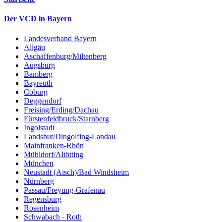
Der VCD in Bayern
Landesverband Bayern
Allgäu
Aschaffenburg/Miltenberg
Augsburg
Bamberg
Bayreuth
Coburg
Deggendorf
Freising/Erding/Dachau
Fürstenfeldbruck/Starnberg
Ingolstadt
Landshut/Dingolfing-Landau
Mainfranken-Rhön
Mühldorf/Altötting
München
Neustadt (Aisch)/Bad Windsheim
Nürnberg
Passau/Freyung-Grafenau
Regensburg
Rosenheim
Schwabach - Roth