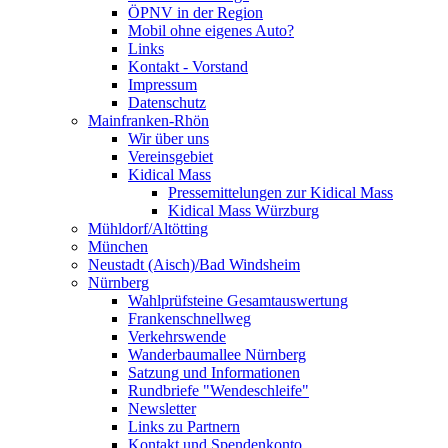
ÖPNV in der Region
Mobil ohne eigenes Auto?
Links
Kontakt - Vorstand
Impressum
Datenschutz
Mainfranken-Rhön
Wir über uns
Vereinsgebiet
Kidical Mass
Pressemittelungen zur Kidical Mass
Kidical Mass Würzburg
Mühldorf/Altötting
München
Neustadt (Aisch)/Bad Windsheim
Nürnberg
Wahlprüfsteine Gesamtauswertung
Frankenschnellweg
Verkehrswende
Wanderbaumallee Nürnberg
Satzung und Informationen
Rundbriefe "Wendeschleife"
Newsletter
Links zu Partnern
Kontakt und Spendenkonto