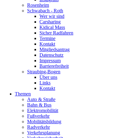
Rosenheim
Schwabach - Roth
Wer wir sind
Carsharing
Kidical Mass
Sicher Radfahren
Termine
Kontakt
Mitgliedsantrag
Datenschutz
Impressum
Barrierefreiheit
Straubing-Bogen
Über uns
Links
Kontakt
Themen
Auto & Straße
Bahn & Bus
Elektromobilität
Fußverkehr
Mobilitätsbildung
Radverkehr
Verkehrsplanung