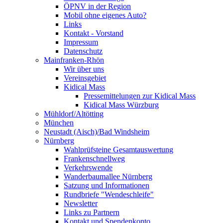
ÖPNV in der Region
Mobil ohne eigenes Auto?
Links
Kontakt - Vorstand
Impressum
Datenschutz
Mainfranken-Rhön
Wir über uns
Vereinsgebiet
Kidical Mass
Pressemittelungen zur Kidical Mass
Kidical Mass Würzburg
Mühldorf/Altötting
München
Neustadt (Aisch)/Bad Windsheim
Nürnberg
Wahlprüfsteine Gesamtauswertung
Frankenschnellweg
Verkehrswende
Wanderbaumallee Nürnberg
Satzung und Informationen
Rundbriefe "Wendeschleife"
Newsletter
Links zu Partnern
Kontakt und Spendenkonto