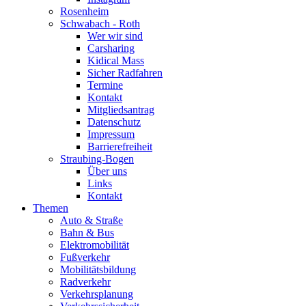
Rosenheim
Schwabach - Roth
Wer wir sind
Carsharing
Kidical Mass
Sicher Radfahren
Termine
Kontakt
Mitgliedsantrag
Datenschutz
Impressum
Barrierefreiheit
Straubing-Bogen
Über uns
Links
Kontakt
Themen
Auto & Straße
Bahn & Bus
Elektromobilität
Fußverkehr
Mobilitätsbildung
Radverkehr
Verkehrsplanung