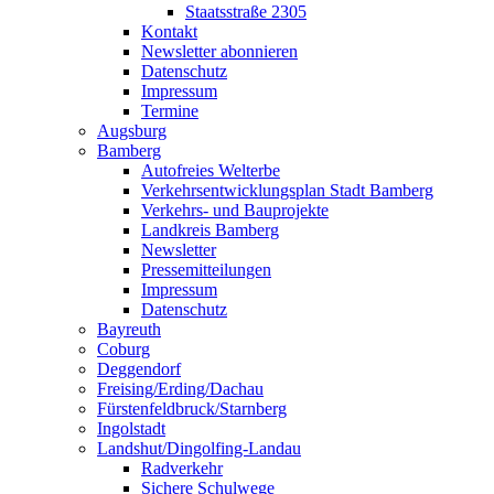
Staatsstraße 2305
Kontakt
Newsletter abonnieren
Datenschutz
Impressum
Termine
Augsburg
Bamberg
Autofreies Welterbe
Verkehrsentwicklungsplan Stadt Bamberg
Verkehrs- und Bauprojekte
Landkreis Bamberg
Newsletter
Pressemitteilungen
Impressum
Datenschutz
Bayreuth
Coburg
Deggendorf
Freising/Erding/Dachau
Fürstenfeldbruck/Starnberg
Ingolstadt
Landshut/Dingolfing-Landau
Radverkehr
Sichere Schulwege