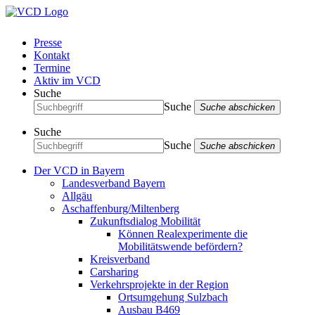
Presse
Kontakt
Termine
Aktiv im VCD
Suche
Suche
Suche abschicken
Suche
Suche
Suche abschicken
Der VCD in Bayern
Landesverband Bayern
Allgäu
Aschaffenburg/Miltenberg
Zukunftsdialog Mobilität
Können Realexperimente die
Mobilitätswende befördern?
Kreisverband
Carsharing
Verkehrsprojekte in der Region
Ortsumgehung Sulzbach
Ausbau B469