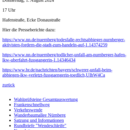
Donnerstag, 1. August 2024
17 Uhr
Hafenstraße, Ecke Donaustraße
Hier die Presseberichte dazu:
https://www.nn.de/nuernberg/todesfalle-rechtsabbieger-nurnberger-
aktivisten-fordern-die-stadt-zum-handeln-auf-1.14374259
https://www.nn.de/nuernberg/todlicher-unfall-am-nurnberger-hafen-
lkw-uberfahrt-fussgangerin-1.14346434
https://www.br.de/nachrichten/bayern/schwerer-unfall-beim-
abbiegen-lkw-verletzt-fussgaengerin-toedlich,UIhW4Ca
zurück
Wahlprüfsteine Gesamtauswertung
Frankenschnellweg
Verkehrswende
Wanderbaumallee Nürnberg
Satzung und Informationen
Rundbriefe "Wendeschleife"