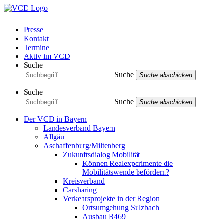
Presse
Kontakt
Termine
Aktiv im VCD
Suche
Suche
Suche abschicken
Suche
Suche
Suche abschicken
Der VCD in Bayern
Landesverband Bayern
Allgäu
Aschaffenburg/Miltenberg
Zukunftsdialog Mobilität
Können Realexperimente die
Mobilitätswende befördern?
Kreisverband
Carsharing
Verkehrsprojekte in der Region
Ortsumgehung Sulzbach
Ausbau B469