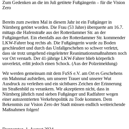
Zum Gedenken an die im Juli getötete Fußgängerin – für die Vision
Zero
Bereits zum zweiten Mal in diesem Jahr ist ein Fußgänger in
Nürnberg getötet worden. Die Frau (53 Jahre) überquerte am 16.7.
mittags die Hafenstraße aus der Rotterdammer Str. an der
Fußgängerfurt. Ein ebenfalls aus der Rotterdammer Str. kommender
LKW-Fahrer bog rechts ab. Die Fußgängerin wurde zu Boden
geschleudert und durch das Unfallgeschehen so schwer verletzt,
dass sie trotz umgehend eingeleiteter Reanimationsmaßnahmen noch
vor Ort verstarb. Der 41-jährige LKW-Fahrer blieb körperlich
unverletzt, erlitt jedoch einen Schock. (Aus der Polzeimeldung)
Wir werden gemeinsam mit dem FuSS e.V. am Ort es Geschehens
ein Mahnmal aufstellen, um unserer Trauer und unserer Wut
Ausdruck zu verleihen und ein sichtbares Zeichen der Erinnerung
im Straßenbild zu verankern. Wir akzeptieren nicht, dass in
Nürnberg jährlich rund sieben Fußgänger und Radfahrer wegen
einer autozentrierten Verkehrspolitik zu Tode kommen. Dem
Bekenntnis zur Vision Zero der Stadt müssen endlich weitreichende
Maßnahmen folgen!