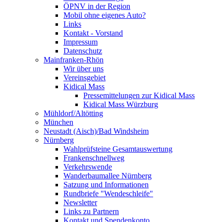
ÖPNV in der Region
Mobil ohne eigenes Auto?
Links
Kontakt - Vorstand
Impressum
Datenschutz
Mainfranken-Rhön
Wir über uns
Vereinsgebiet
Kidical Mass
Pressemittelungen zur Kidical Mass
Kidical Mass Würzburg
Mühldorf/Altötting
München
Neustadt (Aisch)/Bad Windsheim
Nürnberg
Wahlprüfsteine Gesamtauswertung
Frankenschnellweg
Verkehrswende
Wanderbaumallee Nürnberg
Satzung und Informationen
Rundbriefe "Wendeschleife"
Newsletter
Links zu Partnern
Kontakt und Spendenkonto