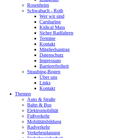
Rosenheim
Schwabach - Roth
Wer wir sind
Carsharing
Kidical Mass
Sicher Radfahren
Termine
Kontakt
Mitgliedsantrag
Datenschutz
Impressum
Barrierefreiheit
Straubing-Bogen
Über uns
Links
Kontakt
Themen
Auto & Straße
Bahn & Bus
Elektromobilität
Fußverkehr
Mobilitätsbildung
Radverkehr
Verkehrsplanung