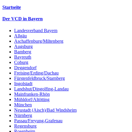
Startseite
Der VCD in Bayern
Landesverband Bayern
Allgäu
Aschaffenburg/Miltenberg
Augsburg
Bamberg
Bayreuth
Coburg
Deggendorf
Freising/Erding/Dachau
Fürstenfeldbruck/Starnberg
Ingolstadt
Landshut/Dingolfing-Landau
Mainfranken-Rhön
Mühldorf/Altötting
München
Neustadt (Aisch)/Bad Windsheim
Nürnberg
Passau/Freyung-Grafenau
Regensburg
Rosenheim