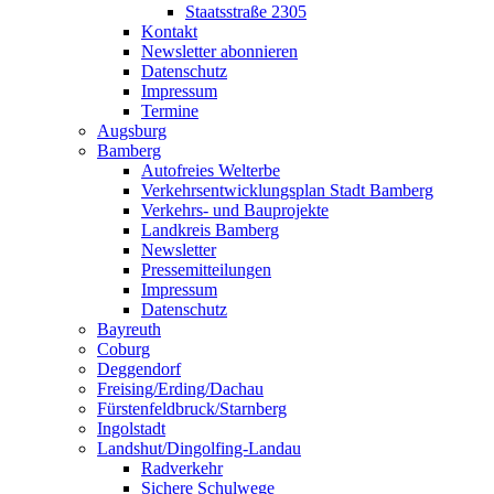
Staatsstraße 2305
Kontakt
Newsletter abonnieren
Datenschutz
Impressum
Termine
Augsburg
Bamberg
Autofreies Welterbe
Verkehrsentwicklungsplan Stadt Bamberg
Verkehrs- und Bauprojekte
Landkreis Bamberg
Newsletter
Pressemitteilungen
Impressum
Datenschutz
Bayreuth
Coburg
Deggendorf
Freising/Erding/Dachau
Fürstenfeldbruck/Starnberg
Ingolstadt
Landshut/Dingolfing-Landau
Radverkehr
Sichere Schulwege