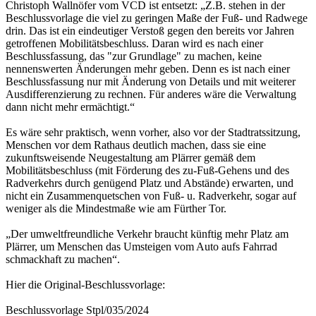
Christoph Wallnöfer vom VCD ist entsetzt: „Z.B. stehen in der
Beschlussvorlage die viel zu geringen Maße der Fuß- und Radwege
drin. Das ist ein eindeutiger Verstoß gegen den bereits vor Jahren
getroffenen Mobilitätsbeschluss. Daran wird es nach einer
Beschlussfassung, das "zur Grundlage" zu machen, keine
nennenswerten Änderungen mehr geben. Denn es ist nach einer
Beschlussfassung nur mit Änderung von Details und mit weiterer
Ausdifferenzierung zu rechnen. Für anderes wäre die Verwaltung
dann nicht mehr ermächtigt.“
Es wäre sehr praktisch, wenn vorher, also vor der Stadtratssitzung,
Menschen vor dem Rathaus deutlich machen, dass sie eine
zukunftsweisende Neugestaltung am Plärrer gemäß dem
Mobilitätsbeschluss (mit Förderung des zu-Fuß-Gehens und des
Radverkehrs durch genügend Platz und Abstände) erwarten, und
nicht ein Zusammenquetschen von Fuß- u. Radverkehr, sogar auf
weniger als die Mindestmaße wie am Fürther Tor.
„Der umweltfreundliche Verkehr braucht künftig mehr Platz am
Plärrer, um Menschen das Umsteigen vom Auto aufs Fahrrad
schmackhaft zu machen“.
Hier die Original-Beschlussvorlage:
Beschlussvorlage Stpl/035/2024