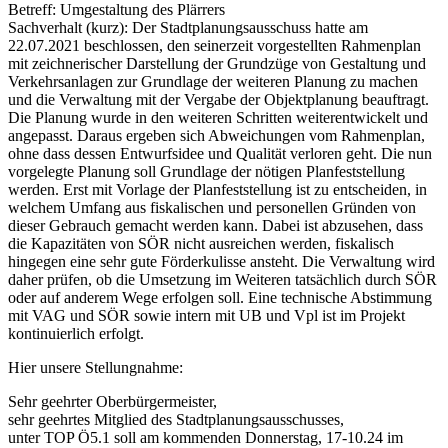
Betreff: Umgestaltung des Plärrers
Sachverhalt (kurz): Der Stadtplanungsausschuss hatte am
22.07.2021 beschlossen, den seinerzeit vorgestellten Rahmenplan
mit zeichnerischer Darstellung der Grundzüge von Gestaltung und
Verkehrsanlagen zur Grundlage der weiteren Planung zu machen
und die Verwaltung mit der Vergabe der Objektplanung beauftragt.
Die Planung wurde in den weiteren Schritten weiterentwickelt und
angepasst. Daraus ergeben sich Abweichungen vom Rahmenplan,
ohne dass dessen Entwurfsidee und Qualität verloren geht. Die nun
vorgelegte Planung soll Grundlage der nötigen Planfeststellung
werden. Erst mit Vorlage der Planfeststellung ist zu entscheiden, in
welchem Umfang aus fiskalischen und personellen Gründen von
dieser Gebrauch gemacht werden kann. Dabei ist abzusehen, dass
die Kapazitäten von SÖR nicht ausreichen werden, fiskalisch
hingegen eine sehr gute Förderkulisse ansteht. Die Verwaltung wird
daher prüfen, ob die Umsetzung im Weiteren tatsächlich durch SÖR
oder auf anderem Wege erfolgen soll. Eine technische Abstimmung
mit VAG und SÖR sowie intern mit UB und Vpl ist im Projekt
kontinuierlich erfolgt.
Hier unsere Stellungnahme:
Sehr geehrter Oberbürgermeister,
sehr geehrtes Mitglied des Stadtplanungsausschusses,
unter TOP Ö5.1 soll am kommenden Donnerstag, 17-10.24 im