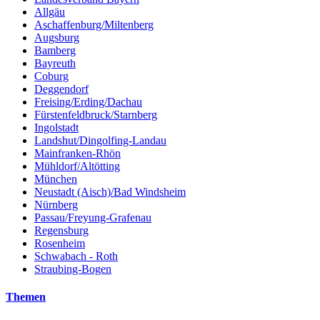
Allgäu
Aschaffenburg/Miltenberg
Augsburg
Bamberg
Bayreuth
Coburg
Deggendorf
Freising/Erding/Dachau
Fürstenfeldbruck/Starnberg
Ingolstadt
Landshut/Dingolfing-Landau
Mainfranken-Rhön
Mühldorf/Altötting
München
Neustadt (Aisch)/Bad Windsheim
Nürnberg
Passau/Freyung-Grafenau
Regensburg
Rosenheim
Schwabach - Roth
Straubing-Bogen
Themen