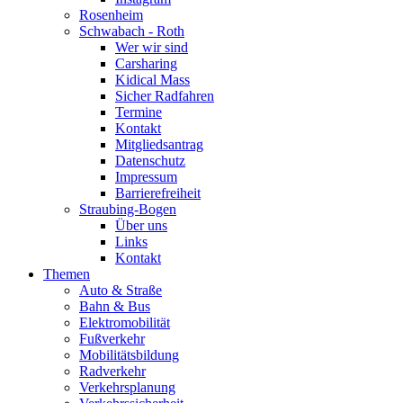
Rosenheim
Schwabach - Roth
Wer wir sind
Carsharing
Kidical Mass
Sicher Radfahren
Termine
Kontakt
Mitgliedsantrag
Datenschutz
Impressum
Barrierefreiheit
Straubing-Bogen
Über uns
Links
Kontakt
Themen
Auto & Straße
Bahn & Bus
Elektromobilität
Fußverkehr
Mobilitätsbildung
Radverkehr
Verkehrsplanung