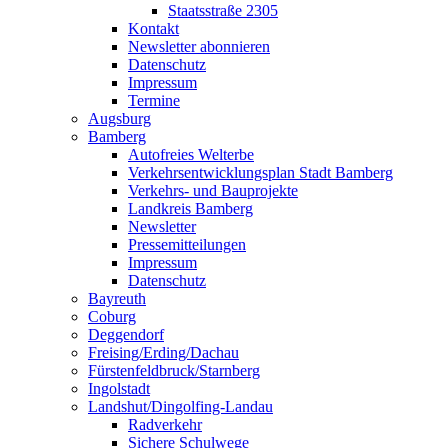
Staatsstraße 2305
Kontakt
Newsletter abonnieren
Datenschutz
Impressum
Termine
Augsburg
Bamberg
Autofreies Welterbe
Verkehrsentwicklungsplan Stadt Bamberg
Verkehrs- und Bauprojekte
Landkreis Bamberg
Newsletter
Pressemitteilungen
Impressum
Datenschutz
Bayreuth
Coburg
Deggendorf
Freising/Erding/Dachau
Fürstenfeldbruck/Starnberg
Ingolstadt
Landshut/Dingolfing-Landau
Radverkehr
Sichere Schulwege