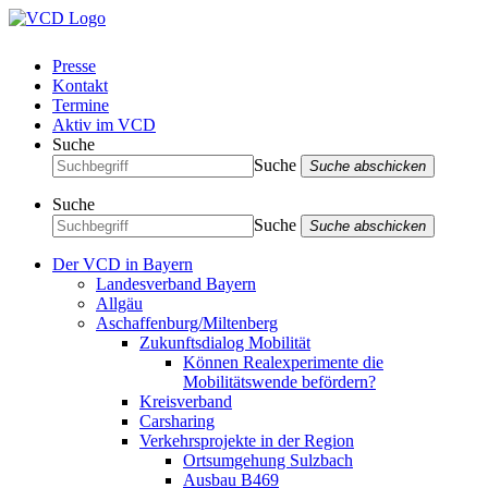
Presse
Kontakt
Termine
Aktiv im VCD
Suche
Suche
Suche abschicken
Suche
Suche
Suche abschicken
Der VCD in Bayern
Landesverband Bayern
Allgäu
Aschaffenburg/Miltenberg
Zukunftsdialog Mobilität
Können Realexperimente die
Mobilitätswende befördern?
Kreisverband
Carsharing
Verkehrsprojekte in der Region
Ortsumgehung Sulzbach
Ausbau B469