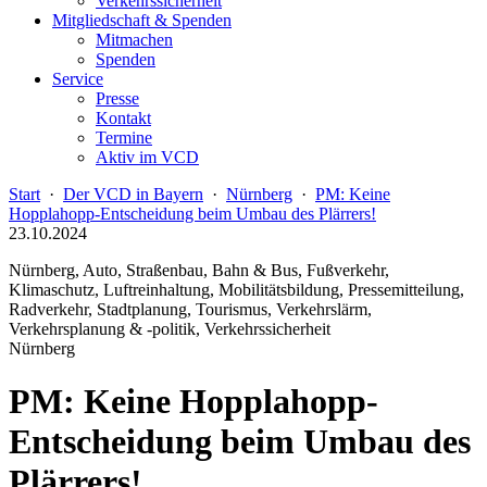
Verkehrssicherheit
Mitgliedschaft & Spenden
Mitmachen
Spenden
Service
Presse
Kontakt
Termine
Aktiv im VCD
Start
·
Der VCD in Bayern
·
Nürnberg
·
PM: Keine
Hopplahopp-Entscheidung beim Umbau des Plärrers!
23.10.2024
Nürnberg, Auto, Straßenbau, Bahn & Bus, Fußverkehr,
Klimaschutz, Luftreinhaltung, Mobilitätsbildung, Pressemitteilung,
Radverkehr, Stadtplanung, Tourismus, Verkehrslärm,
Verkehrsplanung & -politik, Verkehrssicherheit
Nürnberg
PM: Keine Hopplahopp-
Entscheidung beim Umbau des
Plärrers!