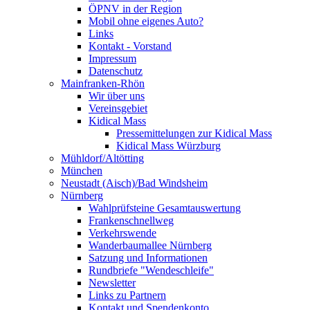
ÖPNV in der Region
Mobil ohne eigenes Auto?
Links
Kontakt - Vorstand
Impressum
Datenschutz
Mainfranken-Rhön
Wir über uns
Vereinsgebiet
Kidical Mass
Pressemittelungen zur Kidical Mass
Kidical Mass Würzburg
Mühldorf/Altötting
München
Neustadt (Aisch)/Bad Windsheim
Nürnberg
Wahlprüfsteine Gesamtauswertung
Frankenschnellweg
Verkehrswende
Wanderbaumallee Nürnberg
Satzung und Informationen
Rundbriefe "Wendeschleife"
Newsletter
Links zu Partnern
Kontakt und Spendenkonto