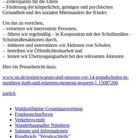
– Zeitersparnis für die Eltern
– Förderung der körperlichen, geistigen und psychischen
Gesundheit und des sozialen Miteinanders der Kinder.
Um das zu erreichen,
– vernetzen wir interessierte Personen,
– führen wir regelmäßig – in Kooperation mit den Schulfamilien -
Schulstraßenaktionen durch,
– initiieren und unterstützen wir Aktionen von Schulen,
– betreiben wir Öffentlichkeitsarbeit und
– leisten wir Überzeugungsarbeit bei den relevanten Akteuren
Hier ein Pressebericht dazu:
www.nn.de/region/warum-sind-strassen-vor-14-grundschulen-in-
nurnberg-furth-und-erlangen-morgens-gesperrt-1.15087206
zurück
Wahlprüfsteine Gesamtauswertung
Frankenschnellweg
Verkehrswende
Wanderbaumallee Nürnberg
Satzung und Informationen
Rundbriefe "Wendeschleife"