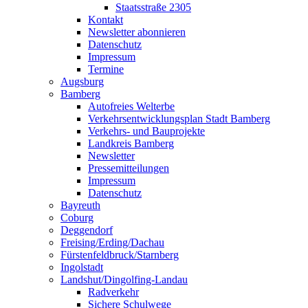
Staatsstraße 2305
Kontakt
Newsletter abonnieren
Datenschutz
Impressum
Termine
Augsburg
Bamberg
Autofreies Welterbe
Verkehrsentwicklungsplan Stadt Bamberg
Verkehrs- und Bauprojekte
Landkreis Bamberg
Newsletter
Pressemitteilungen
Impressum
Datenschutz
Bayreuth
Coburg
Deggendorf
Freising/Erding/Dachau
Fürstenfeldbruck/Starnberg
Ingolstadt
Landshut/Dingolfing-Landau
Radverkehr
Sichere Schulwege