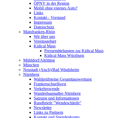
ÖPNV in der Region
Mobil ohne eigenes Auto?
Links
Kontakt - Vorstand
Impressum
Datenschutz
Mainfranken-Rhön
Wir über uns
Vereinsgebiet
Kidical Mass
Pressemittelungen zur Kidical Mass
Kidical Mass Würzburg
Mühldorf/Altötting
München
Neustadt (Aisch)/Bad Windsheim
Nürnberg
Wahlprüfsteine Gesamtauswertung
Frankenschnellweg
Verkehrswende
Wanderbaumallee Nürnberg
Satzung und Informationen
Rundbriefe "Wendeschleife"
Newsletter
Links zu Partnern
Kontakt und Spendenkonto