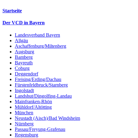
Startseite
Der VCD in Bayern
Landesverband Bayern
Allgäu
Aschaffenburg/Miltenberg
Augsburg
Bamberg
Bayreuth
Coburg
Deggendorf
Freising/Erding/Dachau
Fürstenfeldbruck/Starnberg
Ingolstadt
Landshut/Dingolfing-Landau
Mainfranken-Rhön
Mühldorf/Altötting
München
Neustadt (Aisch)/Bad Windsheim
Nürnberg
Passau/Freyung-Grafenau
Regensburg