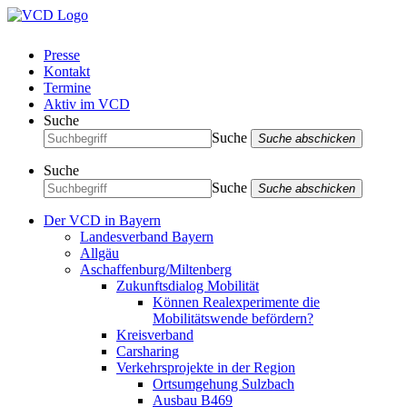
Presse
Kontakt
Termine
Aktiv im VCD
Suche
Suche
Suche abschicken
Suche
Suche
Suche abschicken
Der VCD in Bayern
Landesverband Bayern
Allgäu
Aschaffenburg/Miltenberg
Zukunftsdialog Mobilität
Können Realexperimente die
Mobilitätswende befördern?
Kreisverband
Carsharing
Verkehrsprojekte in der Region
Ortsumgehung Sulzbach
Ausbau B469