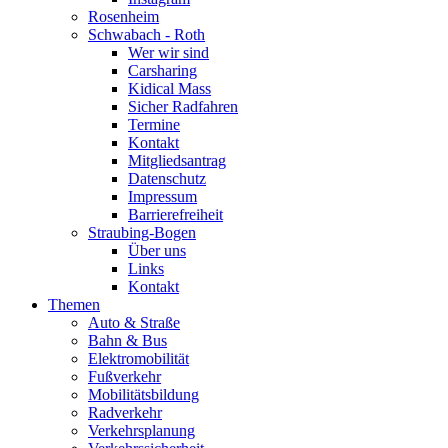
Rosenheim
Schwabach - Roth
Wer wir sind
Carsharing
Kidical Mass
Sicher Radfahren
Termine
Kontakt
Mitgliedsantrag
Datenschutz
Impressum
Barrierefreiheit
Straubing-Bogen
Über uns
Links
Kontakt
Themen
Auto & Straße
Bahn & Bus
Elektromobilität
Fußverkehr
Mobilitätsbildung
Radverkehr
Verkehrsplanung