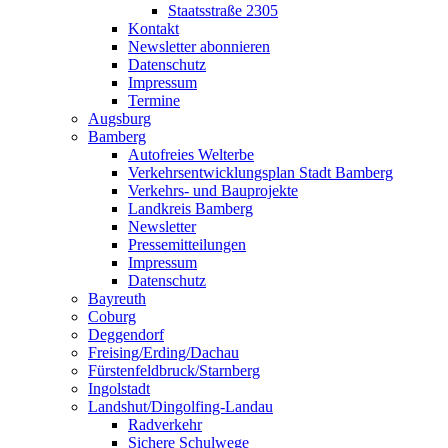
Staatsstraße 2305
Kontakt
Newsletter abonnieren
Datenschutz
Impressum
Termine
Augsburg
Bamberg
Autofreies Welterbe
Verkehrsentwicklungsplan Stadt Bamberg
Verkehrs- und Bauprojekte
Landkreis Bamberg
Newsletter
Pressemitteilungen
Impressum
Datenschutz
Bayreuth
Coburg
Deggendorf
Freising/Erding/Dachau
Fürstenfeldbruck/Starnberg
Ingolstadt
Landshut/Dingolfing-Landau
Radverkehr
Sichere Schulwege