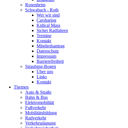
Rosenheim
Schwabach - Roth
Wer wir sind
Carsharing
Kidical Mass
Sicher Radfahren
Termine
Kontakt
Mitgliedsantrag
Datenschutz
Impressum
Barrierefreiheit
Straubing-Bogen
Über uns
Links
Kontakt
Themen
Auto & Straße
Bahn & Bus
Elektromobilität
Fußverkehr
Mobilitätsbildung
Radverkehr
Verkehrsplanung