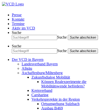
Presse
Kontakt
Termine
Aktiv im VCD
Suche
Suche
Suche abschicken
Suche
Suche
Suche abschicken
Der VCD in Bayern
Landesverband Bayern
Allgäu
Aschaffenburg/Miltenberg
Zukunftsdialog Mobilität
Können Realexperimente die
Mobilitätswende befördern?
Kreisverband
Carsharing
Verkehrsprojekte in der Region
Ortsumgehung Sulzbach
Ausbau B469