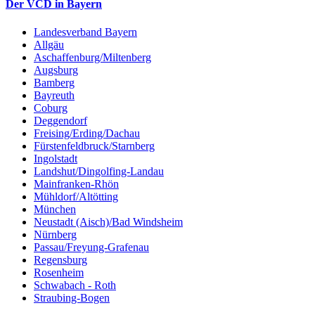
Der VCD in Bayern
Landesverband Bayern
Allgäu
Aschaffenburg/Miltenberg
Augsburg
Bamberg
Bayreuth
Coburg
Deggendorf
Freising/Erding/Dachau
Fürstenfeldbruck/Starnberg
Ingolstadt
Landshut/Dingolfing-Landau
Mainfranken-Rhön
Mühldorf/Altötting
München
Neustadt (Aisch)/Bad Windsheim
Nürnberg
Passau/Freyung-Grafenau
Regensburg
Rosenheim
Schwabach - Roth
Straubing-Bogen