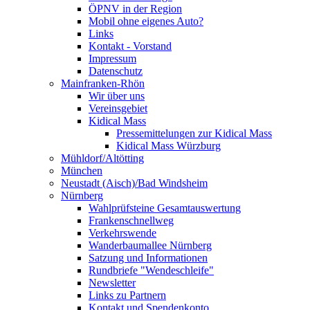
ÖPNV in der Region
Mobil ohne eigenes Auto?
Links
Kontakt - Vorstand
Impressum
Datenschutz
Mainfranken-Rhön
Wir über uns
Vereinsgebiet
Kidical Mass
Pressemittelungen zur Kidical Mass
Kidical Mass Würzburg
Mühldorf/Altötting
München
Neustadt (Aisch)/Bad Windsheim
Nürnberg
Wahlprüfsteine Gesamtauswertung
Frankenschnellweg
Verkehrswende
Wanderbaumallee Nürnberg
Satzung und Informationen
Rundbriefe "Wendeschleife"
Newsletter
Links zu Partnern
Kontakt und Spendenkonto