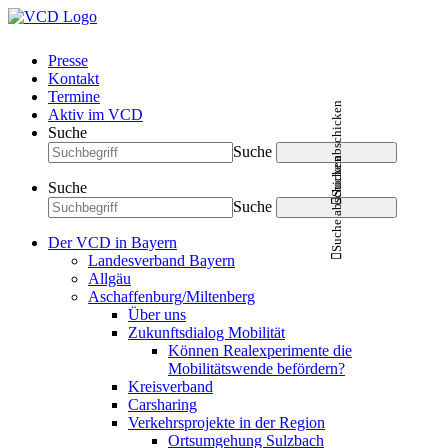
Presse
Kontakt
Termine
Suche abschicken
Aktiv im VCD
Suche
Suche
Suche abschicken
Suche
Suche
Der VCD in Bayern
Landesverband Bayern
Allgäu
Aschaffenburg/Miltenberg
Über uns
Zukunftsdialog Mobilität
Können Realexperimente die
Mobilitätswende befördern?
Kreisverband
Carsharing
Verkehrsprojekte in der Region
Ortsumgehung Sulzbach