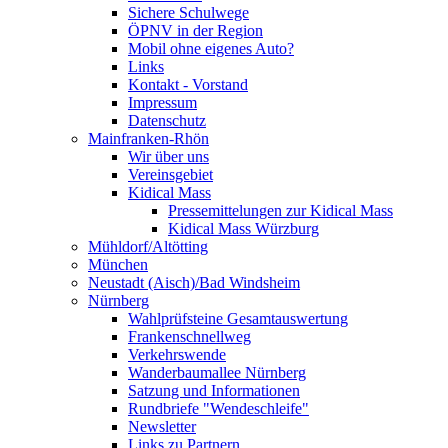
Sichere Schulwege
ÖPNV in der Region
Mobil ohne eigenes Auto?
Links
Kontakt - Vorstand
Impressum
Datenschutz
Mainfranken-Rhön
Wir über uns
Vereinsgebiet
Kidical Mass
Pressemittelungen zur Kidical Mass
Kidical Mass Würzburg
Mühldorf/Altötting
München
Neustadt (Aisch)/Bad Windsheim
Nürnberg
Wahlprüfsteine Gesamtauswertung
Frankenschnellweg
Verkehrswende
Wanderbaumallee Nürnberg
Satzung und Informationen
Rundbriefe "Wendeschleife"
Newsletter
Links zu Partnern