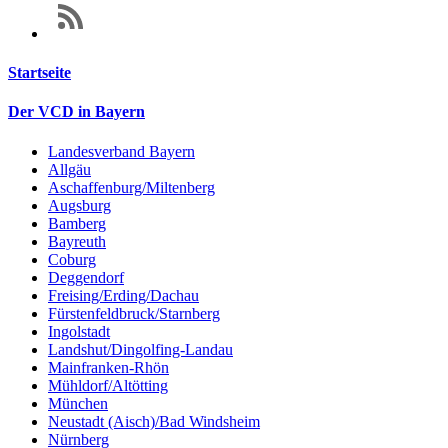
Startseite
Der VCD in Bayern
Landesverband Bayern
Allgäu
Aschaffenburg/Miltenberg
Augsburg
Bamberg
Bayreuth
Coburg
Deggendorf
Freising/Erding/Dachau
Fürstenfeldbruck/Starnberg
Ingolstadt
Landshut/Dingolfing-Landau
Mainfranken-Rhön
Mühldorf/Altötting
München
Neustadt (Aisch)/Bad Windsheim
Nürnberg