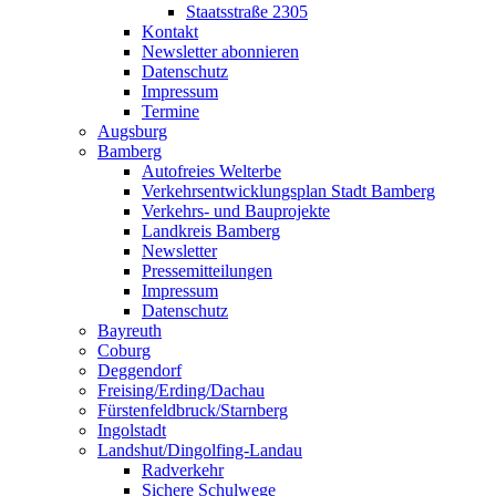
Staatsstraße 2305
Kontakt
Newsletter abonnieren
Datenschutz
Impressum
Termine
Augsburg
Bamberg
Autofreies Welterbe
Verkehrsentwicklungsplan Stadt Bamberg
Verkehrs- und Bauprojekte
Landkreis Bamberg
Newsletter
Pressemitteilungen
Impressum
Datenschutz
Bayreuth
Coburg
Deggendorf
Freising/Erding/Dachau
Fürstenfeldbruck/Starnberg
Ingolstadt
Landshut/Dingolfing-Landau
Radverkehr
Sichere Schulwege