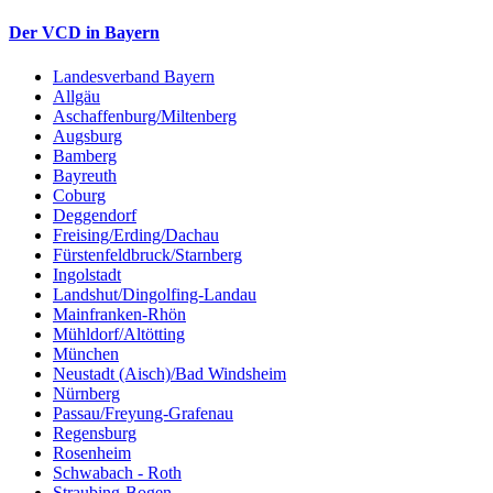
Der VCD in Bayern
Landesverband Bayern
Allgäu
Aschaffenburg/Miltenberg
Augsburg
Bamberg
Bayreuth
Coburg
Deggendorf
Freising/Erding/Dachau
Fürstenfeldbruck/Starnberg
Ingolstadt
Landshut/Dingolfing-Landau
Mainfranken-Rhön
Mühldorf/Altötting
München
Neustadt (Aisch)/Bad Windsheim
Nürnberg
Passau/Freyung-Grafenau
Regensburg
Rosenheim
Schwabach - Roth
Straubing-Bogen