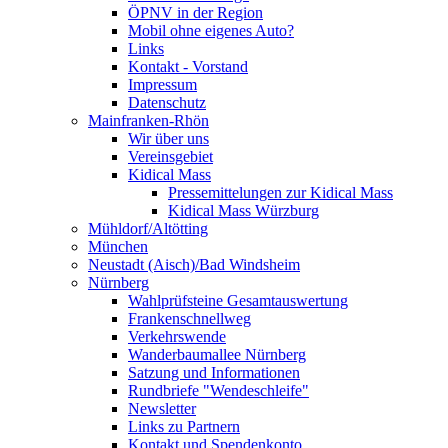
ÖPNV in der Region
Mobil ohne eigenes Auto?
Links
Kontakt - Vorstand
Impressum
Datenschutz
Mainfranken-Rhön
Wir über uns
Vereinsgebiet
Kidical Mass
Pressemittelungen zur Kidical Mass
Kidical Mass Würzburg
Mühldorf/Altötting
München
Neustadt (Aisch)/Bad Windsheim
Nürnberg
Wahlprüfsteine Gesamtauswertung
Frankenschnellweg
Verkehrswende
Wanderbaumallee Nürnberg
Satzung und Informationen
Rundbriefe "Wendeschleife"
Newsletter
Links zu Partnern
Kontakt und Spendenkonto