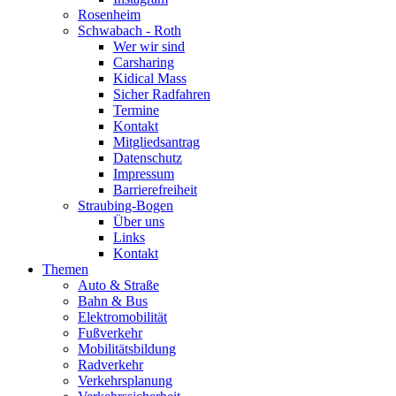
Rosenheim
Schwabach - Roth
Wer wir sind
Carsharing
Kidical Mass
Sicher Radfahren
Termine
Kontakt
Mitgliedsantrag
Datenschutz
Impressum
Barrierefreiheit
Straubing-Bogen
Über uns
Links
Kontakt
Themen
Auto & Straße
Bahn & Bus
Elektromobilität
Fußverkehr
Mobilitätsbildung
Radverkehr
Verkehrsplanung