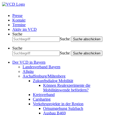
Presse
Kontakt
Termine
Aktiv im VCD
Suche
Suche
Suche abschicken
Suche
Suche
Suche abschicken
Der VCD in Bayern
Landesverband Bayern
Allgäu
Aschaffenburg/Miltenberg
Zukunftsdialog Mobilität
Können Realexperimente die
Mobilitätswende befördern?
Kreisverband
Carsharing
Verkehrsprojekte in der Region
Ortsumgehung Sulzbach
Ausbau B469