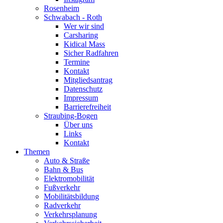
Rosenheim
Schwabach - Roth
Wer wir sind
Carsharing
Kidical Mass
Sicher Radfahren
Termine
Kontakt
Mitgliedsantrag
Datenschutz
Impressum
Barrierefreiheit
Straubing-Bogen
Über uns
Links
Kontakt
Themen
Auto & Straße
Bahn & Bus
Elektromobilität
Fußverkehr
Mobilitätsbildung
Radverkehr
Verkehrsplanung