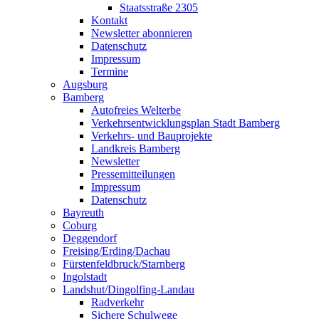
Staatsstraße 2305
Kontakt
Newsletter abonnieren
Datenschutz
Impressum
Termine
Augsburg
Bamberg
Autofreies Welterbe
Verkehrsentwicklungsplan Stadt Bamberg
Verkehrs- und Bauprojekte
Landkreis Bamberg
Newsletter
Pressemitteilungen
Impressum
Datenschutz
Bayreuth
Coburg
Deggendorf
Freising/Erding/Dachau
Fürstenfeldbruck/Starnberg
Ingolstadt
Landshut/Dingolfing-Landau
Radverkehr
Sichere Schulwege