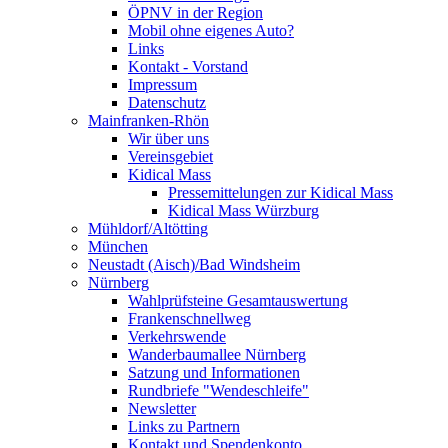
ÖPNV in der Region
Mobil ohne eigenes Auto?
Links
Kontakt - Vorstand
Impressum
Datenschutz
Mainfranken-Rhön
Wir über uns
Vereinsgebiet
Kidical Mass
Pressemittelungen zur Kidical Mass
Kidical Mass Würzburg
Mühldorf/Altötting
München
Neustadt (Aisch)/Bad Windsheim
Nürnberg
Wahlprüfsteine Gesamtauswertung
Frankenschnellweg
Verkehrswende
Wanderbaumallee Nürnberg
Satzung und Informationen
Rundbriefe "Wendeschleife"
Newsletter
Links zu Partnern
Kontakt und Spendenkonto