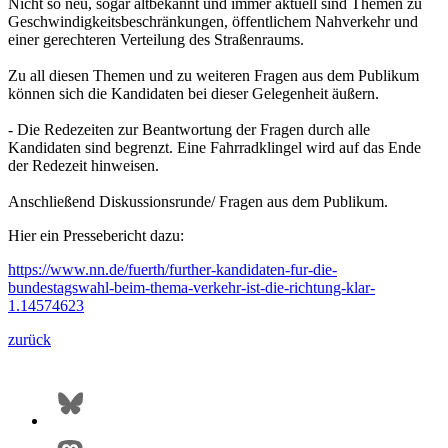
Nicht so neu, sogar altbekannt und immer aktuell sind Themen zu
Geschwindigkeitsbeschränkungen, öffentlichem Nahverkehr und
einer gerechteren Verteilung des Straßenraums.
Zu all diesen Themen und zu weiteren Fragen aus dem Publikum
können sich die Kandidaten bei dieser Gelegenheit äußern.
- Die Redezeiten zur Beantwortung der Fragen durch alle
Kandidaten sind begrenzt. Eine Fahrradklingel wird auf das Ende
der Redezeit hinweisen.
Anschließend Diskussionsrunde/ Fragen aus dem Publikum.
Hier ein Pressebericht dazu:
https://www.nn.de/fuerth/further-kandidaten-fur-die-
bundestagswahl-beim-thema-verkehr-ist-die-richtung-klar-
1.14574623
zurück