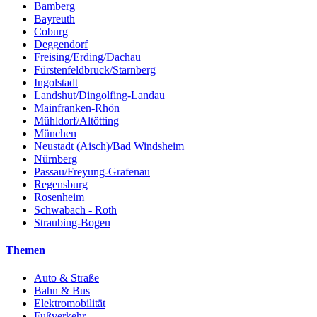
Bamberg
Bayreuth
Coburg
Deggendorf
Freising/Erding/Dachau
Fürstenfeldbruck/Starnberg
Ingolstadt
Landshut/Dingolfing-Landau
Mainfranken-Rhön
Mühldorf/Altötting
München
Neustadt (Aisch)/Bad Windsheim
Nürnberg
Passau/Freyung-Grafenau
Regensburg
Rosenheim
Schwabach - Roth
Straubing-Bogen
Themen
Auto & Straße
Bahn & Bus
Elektromobilität
Fußverkehr