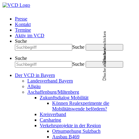
Presse
Kontakt
Termine
Suche abschicken
Aktiv im VCD
Suche
Suche
Suche abschicken
Suche
Suche
Der VCD in Bayern
Landesverband Bayern
Allgäu
Aschaffenburg/Miltenberg
Zukunftsdialog Mobilität
Können Realexperimente die
Mobilitätswende befördern?
Kreisverband
Carsharing
Verkehrsprojekte in der Region
Ortsumgehung Sulzbach
Ausbau B469