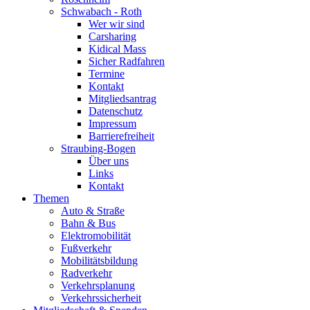
Schwabach - Roth
Wer wir sind
Carsharing
Kidical Mass
Sicher Radfahren
Termine
Kontakt
Mitgliedsantrag
Datenschutz
Impressum
Barrierefreiheit
Straubing-Bogen
Über uns
Links
Kontakt
Themen
Auto & Straße
Bahn & Bus
Elektromobilität
Fußverkehr
Mobilitätsbildung
Radverkehr
Verkehrsplanung
Verkehrssicherheit