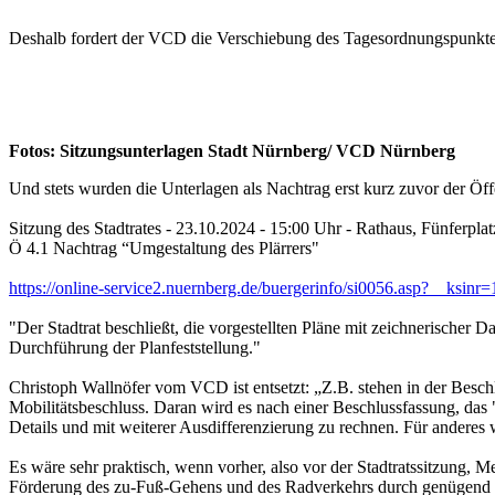
Deshalb fordert der VCD die Verschiebung des Tagesordnungspunkte
Fotos: Sitzungsunterlagen Stadt Nürnberg/ VCD Nürnberg
Und stets wurden die Unterlagen als Nachtrag erst kurz zuvor der Öff
Sitzung des Stadtrates - 23.10.2024 - 15:00 Uhr - Rathaus, Fünferplat
Ö 4.1 Nachtrag “Umgestaltung des Plärrers"
https://online-service2.nuernberg.de/buergerinfo/si0056.asp?__ksinr
"Der Stadtrat beschließt, die vorgestellten Pläne mit zeichnerischer
Durchführung der Planfeststellung."
Christoph Wallnöfer vom VCD ist entsetzt: „Z.B. stehen in der Beschl
Mobilitätsbeschluss. Daran wird es nach einer Beschlussfassung, d
Details und mit weiterer Ausdifferenzierung zu rechnen. Für anderes
Es wäre sehr praktisch, wenn vorher, also vor der Stadtratssitzung,
Förderung des zu-Fuß-Gehens und des Radverkehrs durch genügend P