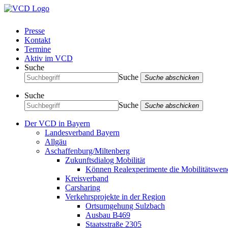
Presse
Kontakt
Termine
Aktiv im VCD
Suche
Suche
Suche abschicken
Suche
Suche
Suche abschicken
Der VCD in Bayern
Landesverband Bayern
Allgäu
Aschaffenburg/Miltenberg
Zukunftsdialog Mobilität
Können Realexperimente die Mobilitätswen
Kreisverband
Carsharing
Verkehrsprojekte in der Region
Ortsumgehung Sulzbach
Ausbau B469
Staatsstraße 2305