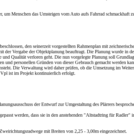
rrer, um Menschen das Umsteigen vom Auto aufs Fahrrad schmackhaft 
 beschlossen, den seinerzeit vorgestellten Rahmenplan mit zeichnerisc
t der Vergabe der Objektplanung beauftragt. Die Planung wurde in den
d Qualität verloren geht. Die nun vorgelegte Planung soll Grundlage 
schen und personellen Gründen von dieser Gebrauch gemacht werden kan
 ansteht. Die Verwaltung wird daher prüfen, ob die Umsetzung im Weite
ist im Projekt kontinuierlich erfolgt.
anungsausschuss der Entwurf zur Umgestaltung des Plärrers besproch
epasst werden, dass sie in den anstehenden "Altstadtring für Radler" 
Zweirichtungsradwege mit Breiten von 2,25 - 3,00m eingezeichnet.