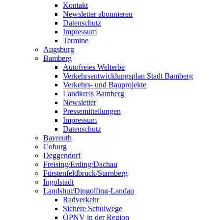
Kontakt
Newsletter abonnieren
Datenschutz
Impressum
Termine
Augsburg
Bamberg
Autofreies Welterbe
Verkehrsentwicklungsplan Stadt Bamberg
Verkehrs- und Bauprojekte
Landkreis Bamberg
Newsletter
Pressemitteilungen
Impressum
Datenschutz
Bayreuth
Coburg
Deggendorf
Freising/Erding/Dachau
Fürstenfeldbruck/Starnberg
Ingolstadt
Landshut/Dingolfing-Landau
Radverkehr
Sichere Schulwege
ÖPNV in der Region