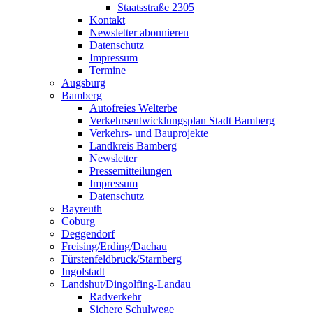
Staatsstraße 2305
Kontakt
Newsletter abonnieren
Datenschutz
Impressum
Termine
Augsburg
Bamberg
Autofreies Welterbe
Verkehrsentwicklungsplan Stadt Bamberg
Verkehrs- und Bauprojekte
Landkreis Bamberg
Newsletter
Pressemitteilungen
Impressum
Datenschutz
Bayreuth
Coburg
Deggendorf
Freising/Erding/Dachau
Fürstenfeldbruck/Starnberg
Ingolstadt
Landshut/Dingolfing-Landau
Radverkehr
Sichere Schulwege