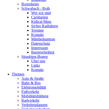
Rosenheim
Schwabach - Roth
Wer wir sind
Carsharing
Kidical Mass
Sicher Radfahren
Termine
Kontakt
Mitgliedsantrag
Datenschutz
Impressum
Barrierefreiheit
Straubing-Bogen
Über uns
Links
Kontakt
Themen
Auto & Straße
Bahn & Bus
Elektromobilität
Fußverkehr
Mobilitätsbildung
Radverkehr
Verkehrsplanung