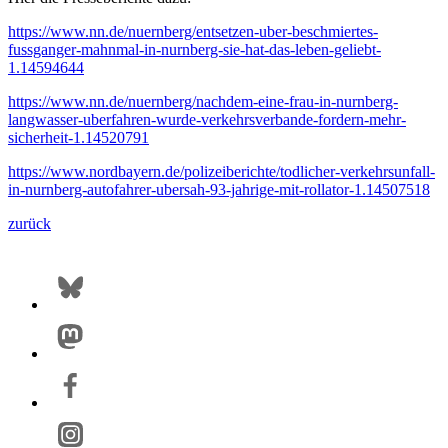
https://www.nn.de/nuernberg/entsetzen-uber-beschmiertes-
fussganger-mahnmal-in-nurnberg-sie-hat-das-leben-geliebt-
1.14594644
https://www.nn.de/nuernberg/nachdem-eine-frau-in-nurnberg-
langwasser-uberfahren-wurde-verkehrsverbande-fordern-mehr-
sicherheit-1.14520791
https://www.nordbayern.de/polizeiberichte/todlicher-verkehrsunfall-
in-nurnberg-autofahrer-ubersah-93-jahrige-mit-rollator-1.14507518
zurück