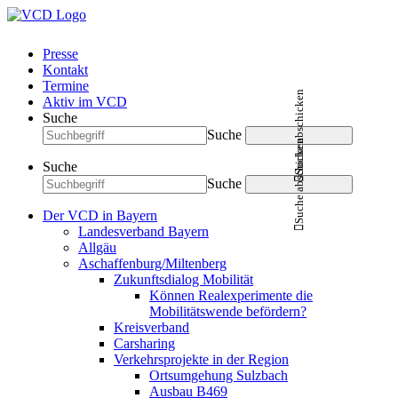
Presse
Kontakt
Termine
Suche abschicken
Aktiv im VCD
Suche
Suche
Suche abschicken
Suche
Suche
Der VCD in Bayern
Landesverband Bayern
Allgäu
Aschaffenburg/Miltenberg
Zukunftsdialog Mobilität
Können Realexperimente die
Mobilitätswende befördern?
Kreisverband
Carsharing
Verkehrsprojekte in der Region
Ortsumgehung Sulzbach
Ausbau B469