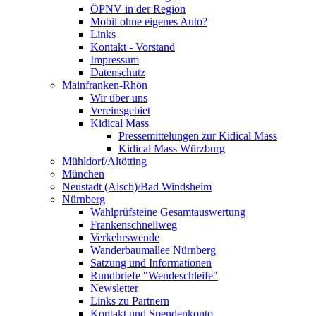
ÖPNV in der Region
Mobil ohne eigenes Auto?
Links
Kontakt - Vorstand
Impressum
Datenschutz
Mainfranken-Rhön
Wir über uns
Vereinsgebiet
Kidical Mass
Pressemittelungen zur Kidical Mass
Kidical Mass Würzburg
Mühldorf/Altötting
München
Neustadt (Aisch)/Bad Windsheim
Nürnberg
Wahlprüfsteine Gesamtauswertung
Frankenschnellweg
Verkehrswende
Wanderbaumallee Nürnberg
Satzung und Informationen
Rundbriefe "Wendeschleife"
Newsletter
Links zu Partnern
Kontakt und Spendenkonto