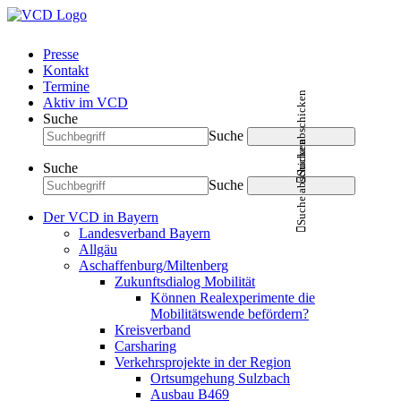
Presse
Kontakt
Termine
Suche abschicken
Aktiv im VCD
Suche
Suche
Suche abschicken
Suche
Suche
Der VCD in Bayern
Landesverband Bayern
Allgäu
Aschaffenburg/Miltenberg
Zukunftsdialog Mobilität
Können Realexperimente die
Mobilitätswende befördern?
Kreisverband
Carsharing
Verkehrsprojekte in der Region
Ortsumgehung Sulzbach
Ausbau B469