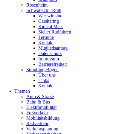
Rosenheim
Schwabach - Roth
Wer wir sind
Carsharing
Kidical Mass
Sicher Radfahren
Termine
Kontakt
Mitgliedsantrag
Datenschutz
Impressum
Barrierefreiheit
Straubing-Bogen
Über uns
Links
Kontakt
Themen
Auto & Straße
Bahn & Bus
Elektromobilität
Fußverkehr
Mobilitätsbildung
Radverkehr
Verkehrsplanung