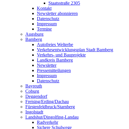
Staatsstraße 2305
Kontakt
Newsletter abonnieren
Datenschutz
Impressum
Termine
Augsburg
Bamberg
Autofreies Welterbe
Verkehrsentwicklungsplan Stadt Bamberg
Verkehrs- und Bauprojekte
Landkreis Bamberg
Newsletter
Pressemitteilungen
Impressum
Datenschutz
Bayreuth
Coburg
Deggendorf
Freising/Erding/Dachau
Fürstenfeldbruck/Starnberg
Ingolstadt
Landshut/Dingolfing-Landau
Radverkehr
Sichere Schulwege