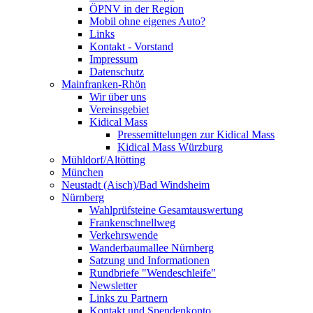
ÖPNV in der Region
Mobil ohne eigenes Auto?
Links
Kontakt - Vorstand
Impressum
Datenschutz
Mainfranken-Rhön
Wir über uns
Vereinsgebiet
Kidical Mass
Pressemittelungen zur Kidical Mass
Kidical Mass Würzburg
Mühldorf/Altötting
München
Neustadt (Aisch)/Bad Windsheim
Nürnberg
Wahlprüfsteine Gesamtauswertung
Frankenschnellweg
Verkehrswende
Wanderbaumallee Nürnberg
Satzung und Informationen
Rundbriefe "Wendeschleife"
Newsletter
Links zu Partnern
Kontakt und Spendenkonto