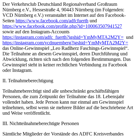
Der Verkehrsclub Deutschland Regionalverband Großraum
Nürnberg e.V., Hessestraße 4, 90443 Nürnberg (im Folgenden:
VCD Nürnberg e.V.) veranstaltet im Internet auf den Facebook-
Seiten
https://www.facebook.com/adfcfuerth
und
https://www.facebook.com/profile.php?id=100063507941527
sowie auf den Instagram-Accounts
https://instagram.com/adfc_fuerth?igshid=YmMyMTA2M2Y=
und
https://instagram.com/vcdnuernberg?igshid=YmMyMTA2M2Y=
das Online-Gewinnspiel „Leo Radlherz Faschings-Gewinnspiel“.
Die Teilnahme an diesem Gewinnspiel, deren Durchführung und
Abwicklung, richten sich nach den folgenden Bestimmungen. Das
Gewinnspiel steht in keiner rechtlichen Verbindung zu Facebook
oder Instagram.
II. Teilnahmeberechtigung
Teilnahmeberechtigt sind alle unbeschränkt geschäftsfähigen
Personen, die zum Zeitpunkt der Teilnahme das 18. Lebensjahr
vollendet haben. Jede Person kann nur einmal am Gewinnspiel
teilnehmen, selbst wenn sie mehrere Bilder auf die beschriebene Art
und Weise veröffentlicht.
III. Nichtteilnahmeberechtigte Personen
Sämtliche Mitglieder der Vorstände des ADFC Kreisverbandes