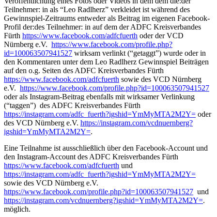
Veröffentlichung eines Fotos oder Videos in dem dem die:der
Teilnehmer: in als “Leo Radlherz” verkleidet ist während des
Gewinnspiel-Zeitraums entweder als Beitrag im eigenen Facebook-
Profil der:des Teilnehmer: in auf dem der ADFC Kreisverbandes
Fürth
https://www.facebook.com/adfcfuerth
oder der VCD
Nürnberg e.V.
https://www.facebook.com/profile.php?
id=100063507941527
wirksam verlinkt (“getaggt”) wurde oder in
den Kommentaren unter dem Leo Radlherz Gewinnspiel Beiträgen
auf den o.g. Seiten des ADFC Kreisverbandes Fürth
https://www.facebook.com/adfcfuerth
sowie des VCD Nürnberg
e.V.
https://www.facebook.com/profile.php?id=100063507941527
oder als Instagram-Beitrag ebenfalls mit wirksamer Verlinkung
(“taggen”) des ADFC Kreisverbandes Fürth
https://instagram.com/adfc_fuerth?igshid=YmMyMTA2M2Y=
oder
des VCD Nürnberg e.V.
https://instagram.com/vcdnuernberg?
igshid=YmMyMTA2M2Y=
.
Eine Teilnahme ist ausschließlich über den Facebook-Account und
den Instagram-Account des ADFC Kreisverbandes Fürth
https://www.facebook.com/adfcfuerth
und
https://instagram.com/adfc_fuerth?igshid=YmMyMTA2M2Y=
sowie des VCD Nürnberg e.V.
https://www.facebook.com/profile.php?id=100063507941527
und
https://instagram.com/vcdnuernberg?igshid=YmMyMTA2M2Y=
.
möglich.