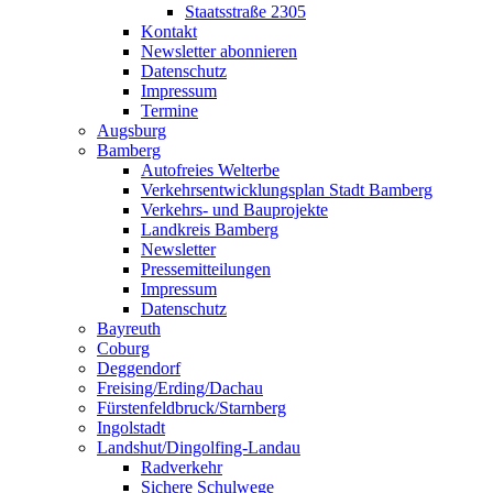
Staatsstraße 2305
Kontakt
Newsletter abonnieren
Datenschutz
Impressum
Termine
Augsburg
Bamberg
Autofreies Welterbe
Verkehrsentwicklungsplan Stadt Bamberg
Verkehrs- und Bauprojekte
Landkreis Bamberg
Newsletter
Pressemitteilungen
Impressum
Datenschutz
Bayreuth
Coburg
Deggendorf
Freising/Erding/Dachau
Fürstenfeldbruck/Starnberg
Ingolstadt
Landshut/Dingolfing-Landau
Radverkehr
Sichere Schulwege