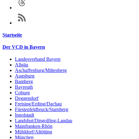
Startseite
Der VCD in Bayern
Landesverband Bayern
Allgäu
Aschaffenburg/Miltenberg
Augsburg
Bamberg
Bayreuth
Coburg
Deggendorf
Freising/Erding/Dachau
Fürstenfeldbruck/Starnberg
Ingolstadt
Landshut/Dingolfing-Landau
Mainfranken-Rhön
Mühldorf/Altötting
München