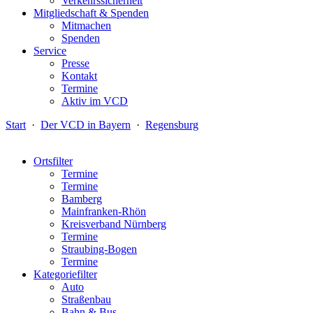
Verkehrssicherheit
Mitgliedschaft & Spenden
Mitmachen
Spenden
Service
Presse
Kontakt
Termine
Aktiv im VCD
Start
·
Der VCD in Bayern
·
Regensburg
Ortsfilter
Termine
Termine
Bamberg
Mainfranken-Rhön
Kreisverband Nürnberg
Termine
Straubing-Bogen
Termine
Kategoriefilter
Auto
Straßenbau
Bahn & Bus