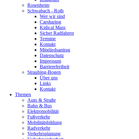
Rosenheim
Schwabach - Roth
Wer wir sind
Carsharing
Kidical Mass
Sicher Radfahren
Termine
Kontakt
Mitgliedsantrag
Datenschutz
Impressum
Barrierefreiheit
Straubing-Bogen
Über uns
Links
Kontakt
Themen
Auto & Straße
Bahn & Bus
Elektromobilität
Fußverkehr
Mobilitätsbildung
Radverkehr
Verkehrsplanung