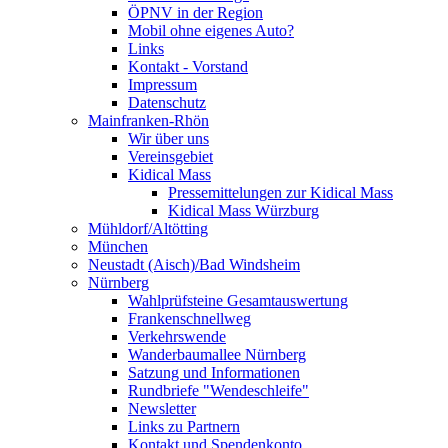
ÖPNV in der Region
Mobil ohne eigenes Auto?
Links
Kontakt - Vorstand
Impressum
Datenschutz
Mainfranken-Rhön
Wir über uns
Vereinsgebiet
Kidical Mass
Pressemittelungen zur Kidical Mass
Kidical Mass Würzburg
Mühldorf/Altötting
München
Neustadt (Aisch)/Bad Windsheim
Nürnberg
Wahlprüfsteine Gesamtauswertung
Frankenschnellweg
Verkehrswende
Wanderbaumallee Nürnberg
Satzung und Informationen
Rundbriefe "Wendeschleife"
Newsletter
Links zu Partnern
Kontakt und Spendenkonto