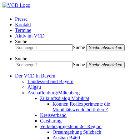
Presse
Kontakt
Termine
Aktiv im VCD
Suche
Suche
Suche abschicken
Suche
Suche
Suche abschicken
Der VCD in Bayern
Landesverband Bayern
Allgäu
Aschaffenburg/Miltenberg
Zukunftsdialog Mobilität
Können Realexperimente die
Mobilitätswende befördern?
Kreisverband
Carsharing
Verkehrsprojekte in der Region
Ortsumgehung Sulzbach
Ausbau B469