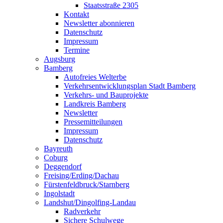
Staatsstraße 2305
Kontakt
Newsletter abonnieren
Datenschutz
Impressum
Termine
Augsburg
Bamberg
Autofreies Welterbe
Verkehrsentwicklungsplan Stadt Bamberg
Verkehrs- und Bauprojekte
Landkreis Bamberg
Newsletter
Pressemitteilungen
Impressum
Datenschutz
Bayreuth
Coburg
Deggendorf
Freising/Erding/Dachau
Fürstenfeldbruck/Starnberg
Ingolstadt
Landshut/Dingolfing-Landau
Radverkehr
Sichere Schulwege