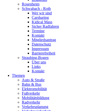
Rosenheim
Schwabach - Roth
Wer wir sind
Carsharing
Kidical Mass
Sicher Radfahren
Termine
Kontakt
Mitgliedsantrag
Datenschutz
Impressum
Barrierefreiheit
Straubing-Bogen
Über uns
Links
Kontakt
Themen
Auto & Straße
Bahn & Bus
Elektromobilität
Fußverkehr
Mobilitätsbildung
Radverkehr
Verkehrsplanung