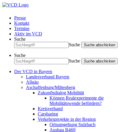
Presse
Kontakt
Termine
Aktiv im VCD
Suche
Suche
Suche abschicken
Suche
Suche
Suche abschicken
Der VCD in Bayern
Landesverband Bayern
Allgäu
Aschaffenburg/Miltenberg
Zukunftsdialog Mobilität
Können Realexperimente die
Mobilitätswende befördern?
Kreisverband
Carsharing
Verkehrsprojekte in der Region
Ortsumgehung Sulzbach
Ausbau B469