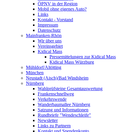
ÖPNV in der Region
Mobil ohne eigenes Auto?
Links
Kontakt - Vorstand
Impressum
Datenschutz
Mainfranken-Rhön
Wir über uns
Vereinsgebiet
Kidical Mass
Pressemittelungen zur Kidical Mass
Kidical Mass Würzburg
Mühldorf/Altötting
München
Neustadt (Aisch)/Bad Windsheim
Nürnberg
Wahlprüfsteine Gesamtauswertung
Frankenschnellweg
Verkehrswende
Wanderbaumallee Nürnberg
Satzung und Informationen
Rundbriefe "Wendeschleife"
Newsletter
Links zu Partnern
Kontakt und Spendenkonto