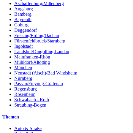
Aschaffenburg/Miltenberg
Augsburg
Bamberg
Bayreuth
Coburg
Deggendorf
Freising/Erding/Dachau
Fürstenfeldbruck/Starnberg
Ingolstadt
Landshut/Dingolfing-Landau
Mainfranken-Rhön
Mühldorf/Altötting
München
Neustadt (Aisch)/Bad Windsheim
Nürnberg
Passau/Freyung-Grafenau
Regensburg
Rosenheim
Schwabach - Roth
Straubing-Bogen
Themen
Auto & Straße