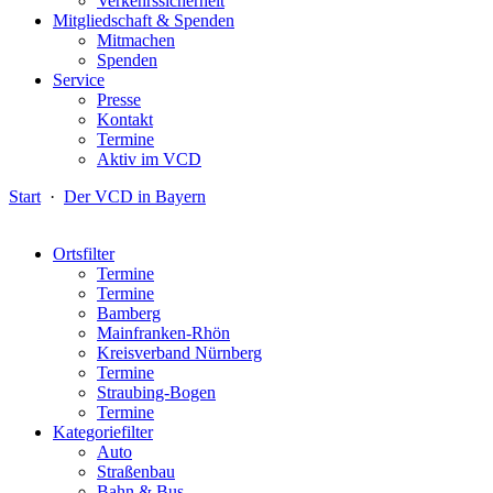
Verkehrssicherheit
Mitgliedschaft & Spenden
Mitmachen
Spenden
Service
Presse
Kontakt
Termine
Aktiv im VCD
Start
·
Der VCD in Bayern
Ortsfilter
Termine
Termine
Bamberg
Mainfranken-Rhön
Kreisverband Nürnberg
Termine
Straubing-Bogen
Termine
Kategoriefilter
Auto
Straßenbau
Bahn & Bus