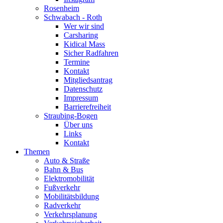
Rosenheim
Schwabach - Roth
Wer wir sind
Carsharing
Kidical Mass
Sicher Radfahren
Termine
Kontakt
Mitgliedsantrag
Datenschutz
Impressum
Barrierefreiheit
Straubing-Bogen
Über uns
Links
Kontakt
Themen
Auto & Straße
Bahn & Bus
Elektromobilität
Fußverkehr
Mobilitätsbildung
Radverkehr
Verkehrsplanung