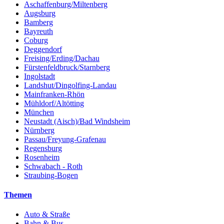
Aschaffenburg/Miltenberg
Augsburg
Bamberg
Bayreuth
Coburg
Deggendorf
Freising/Erding/Dachau
Fürstenfeldbruck/Starnberg
Ingolstadt
Landshut/Dingolfing-Landau
Mainfranken-Rhön
Mühldorf/Altötting
München
Neustadt (Aisch)/Bad Windsheim
Nürnberg
Passau/Freyung-Grafenau
Regensburg
Rosenheim
Schwabach - Roth
Straubing-Bogen
Themen
Auto & Straße
Bahn & Bus