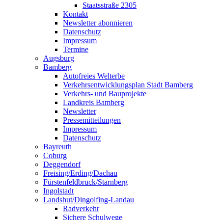
Staatsstraße 2305
Kontakt
Newsletter abonnieren
Datenschutz
Impressum
Termine
Augsburg
Bamberg
Autofreies Welterbe
Verkehrsentwicklungsplan Stadt Bamberg
Verkehrs- und Bauprojekte
Landkreis Bamberg
Newsletter
Pressemitteilungen
Impressum
Datenschutz
Bayreuth
Coburg
Deggendorf
Freising/Erding/Dachau
Fürstenfeldbruck/Starnberg
Ingolstadt
Landshut/Dingolfing-Landau
Radverkehr
Sichere Schulwege