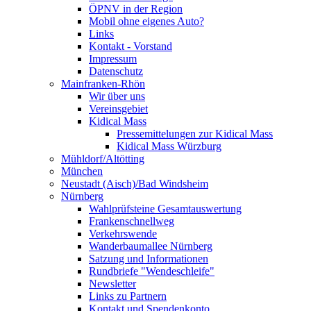
ÖPNV in der Region
Mobil ohne eigenes Auto?
Links
Kontakt - Vorstand
Impressum
Datenschutz
Mainfranken-Rhön
Wir über uns
Vereinsgebiet
Kidical Mass
Pressemittelungen zur Kidical Mass
Kidical Mass Würzburg
Mühldorf/Altötting
München
Neustadt (Aisch)/Bad Windsheim
Nürnberg
Wahlprüfsteine Gesamtauswertung
Frankenschnellweg
Verkehrswende
Wanderbaumallee Nürnberg
Satzung und Informationen
Rundbriefe "Wendeschleife"
Newsletter
Links zu Partnern
Kontakt und Spendenkonto