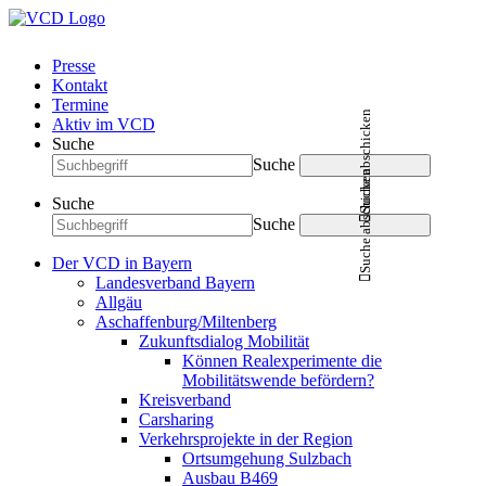
Presse
Kontakt
Termine
Suche abschicken
Aktiv im VCD
Suche
Suche
Suche abschicken
Suche
Suche
Der VCD in Bayern
Landesverband Bayern
Allgäu
Aschaffenburg/Miltenberg
Zukunftsdialog Mobilität
Können Realexperimente die
Mobilitätswende befördern?
Kreisverband
Carsharing
Verkehrsprojekte in der Region
Ortsumgehung Sulzbach
Ausbau B469