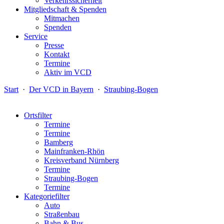
Verkehrssicherheit
Mitgliedschaft & Spenden
Mitmachen
Spenden
Service
Presse
Kontakt
Termine
Aktiv im VCD
Start
·
Der VCD in Bayern
·
Straubing-Bogen
Ortsfilter
Termine
Termine
Bamberg
Mainfranken-Rhön
Kreisverband Nürnberg
Termine
Straubing-Bogen
Termine
Kategoriefilter
Auto
Straßenbau
Bahn & Bus