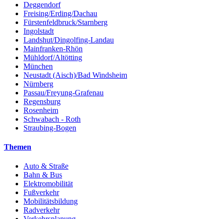
Deggendorf
Freising/Erding/Dachau
Fürstenfeldbruck/Starnberg
Ingolstadt
Landshut/Dingolfing-Landau
Mainfranken-Rhön
Mühldorf/Altötting
München
Neustadt (Aisch)/Bad Windsheim
Nürnberg
Passau/Freyung-Grafenau
Regensburg
Rosenheim
Schwabach - Roth
Straubing-Bogen
Themen
Auto & Straße
Bahn & Bus
Elektromobilität
Fußverkehr
Mobilitätsbildung
Radverkehr
Verkehrsplanung