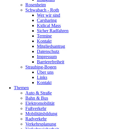
Rosenheim
Schwabach - Roth
Wer wir sind
Carsharing
Kidical Mass
Sicher Radfahren
Termine
Kontakt
Mitgliedsantrag
Datenschutz
Impressum
Barrierefreiheit
Straubing-Bogen
Über uns
Links
Kontakt
Themen
Auto & Straße
Bahn & Bus
Elektromobilität
Fußverkehr
Mobilitätsbildung
Radverkehr
Verkehrsplanung