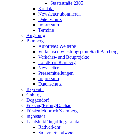
Staatsstraße 2305
Kontakt
Newsletter abonnieren
Datenschutz
Impressum
Termine
Augsburg
Bamberg
Autofreies Welterbe
Verkehrsentwicklungsplan Stadt Bamberg
Verkehrs- und Bauprojekte
Landkreis Bamberg
Newsletter
Pressemitteilungen
Impressum
Datenschutz
Bayreuth
Coburg
Deggendorf
Freising/Erding/Dachau
Fürstenfeldbruck/Starnberg
Ingolstadt
Landshut/Dingolfing-Landau
Radverkehr
Sichere Schulwege