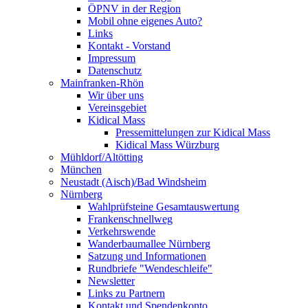
ÖPNV in der Region
Mobil ohne eigenes Auto?
Links
Kontakt - Vorstand
Impressum
Datenschutz
Mainfranken-Rhön
Wir über uns
Vereinsgebiet
Kidical Mass
Pressemittelungen zur Kidical Mass
Kidical Mass Würzburg
Mühldorf/Altötting
München
Neustadt (Aisch)/Bad Windsheim
Nürnberg
Wahlprüfsteine Gesamtauswertung
Frankenschnellweg
Verkehrswende
Wanderbaumallee Nürnberg
Satzung und Informationen
Rundbriefe "Wendeschleife"
Newsletter
Links zu Partnern
Kontakt und Spendenkonto