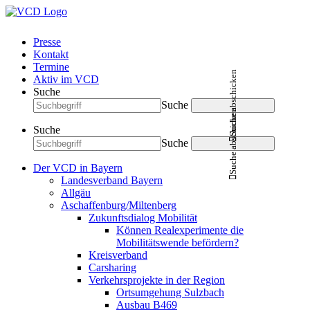
Presse
Kontakt
Termine
Suche abschicken
Aktiv im VCD
Suche
Suche
Suche abschicken
Suche
Suche
Der VCD in Bayern
Landesverband Bayern
Allgäu
Aschaffenburg/Miltenberg
Zukunftsdialog Mobilität
Können Realexperimente die
Mobilitätswende befördern?
Kreisverband
Carsharing
Verkehrsprojekte in der Region
Ortsumgehung Sulzbach
Ausbau B469