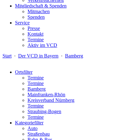
Verkehrssicherheit
Mitgliedschaft & Spenden
Mitmachen
Spenden
Service
Presse
Kontakt
Termine
Aktiv im VCD
Start
·
Der VCD in Bayern
·
Bamberg
Ortsfilter
Termine
Termine
Bamberg
Mainfranken-Rhön
Kreisverband Nürnberg
Termine
Straubing-Bogen
Termine
Kategoriefilter
Auto
Straßenbau
Bahn & Bus