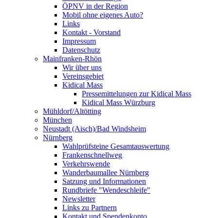
ÖPNV in der Region
Mobil ohne eigenes Auto?
Links
Kontakt - Vorstand
Impressum
Datenschutz
Mainfranken-Rhön
Wir über uns
Vereinsgebiet
Kidical Mass
Pressemittelungen zur Kidical Mass
Kidical Mass Würzburg
Mühldorf/Altötting
München
Neustadt (Aisch)/Bad Windsheim
Nürnberg
Wahlprüfsteine Gesamtauswertung
Frankenschnellweg
Verkehrswende
Wanderbaumallee Nürnberg
Satzung und Informationen
Rundbriefe "Wendeschleife"
Newsletter
Links zu Partnern
Kontakt und Spendenkonto