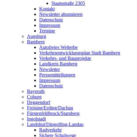
Staatsstraße 2305
Kontakt
Newsletter abonnieren
Datenschutz
Impressum
Termine
Augsburg
Bamberg
Autofreies Welterbe
Verkehrsentwicklungsplan Stadt Bamberg
Verkehrs- und Bauprojekte
Landkreis Bamberg
Newsletter
Pressemitteilungen
Impressum
Datenschutz
Bayreuth
Coburg
Deggendorf
Freising/Erding/Dachau
Fürstenfeldbruck/Starnberg
Ingolstadt
Landshut/Dingolfing-Landau
Radverkehr
Sichere Schulwege