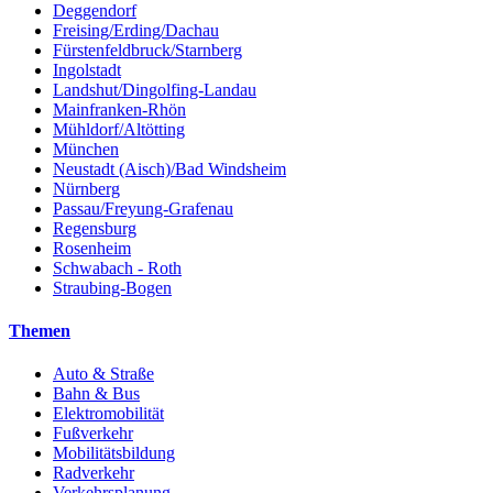
Deggendorf
Freising/Erding/Dachau
Fürstenfeldbruck/Starnberg
Ingolstadt
Landshut/Dingolfing-Landau
Mainfranken-Rhön
Mühldorf/Altötting
München
Neustadt (Aisch)/Bad Windsheim
Nürnberg
Passau/Freyung-Grafenau
Regensburg
Rosenheim
Schwabach - Roth
Straubing-Bogen
Themen
Auto & Straße
Bahn & Bus
Elektromobilität
Fußverkehr
Mobilitätsbildung
Radverkehr
Verkehrsplanung