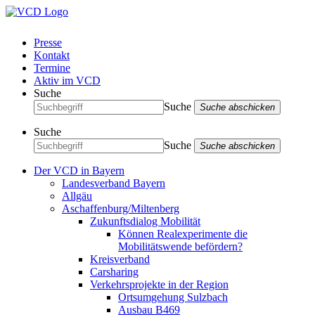
Presse
Kontakt
Termine
Aktiv im VCD
Suche
Suche
Suche abschicken
Suche
Suche
Suche abschicken
Der VCD in Bayern
Landesverband Bayern
Allgäu
Aschaffenburg/Miltenberg
Zukunftsdialog Mobilität
Können Realexperimente die
Mobilitätswende befördern?
Kreisverband
Carsharing
Verkehrsprojekte in der Region
Ortsumgehung Sulzbach
Ausbau B469