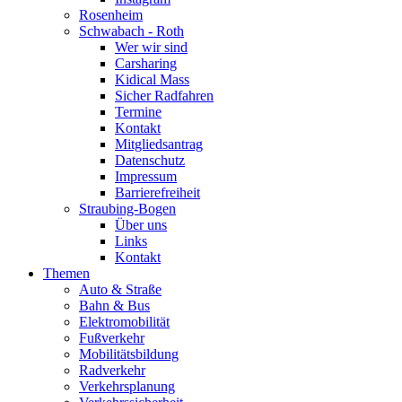
Rosenheim
Schwabach - Roth
Wer wir sind
Carsharing
Kidical Mass
Sicher Radfahren
Termine
Kontakt
Mitgliedsantrag
Datenschutz
Impressum
Barrierefreiheit
Straubing-Bogen
Über uns
Links
Kontakt
Themen
Auto & Straße
Bahn & Bus
Elektromobilität
Fußverkehr
Mobilitätsbildung
Radverkehr
Verkehrsplanung