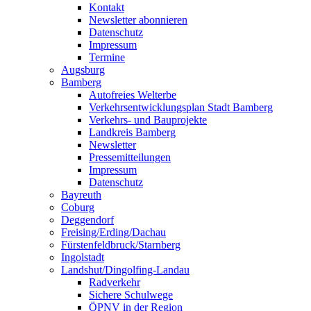
Kontakt
Newsletter abonnieren
Datenschutz
Impressum
Termine
Augsburg
Bamberg
Autofreies Welterbe
Verkehrsentwicklungsplan Stadt Bamberg
Verkehrs- und Bauprojekte
Landkreis Bamberg
Newsletter
Pressemitteilungen
Impressum
Datenschutz
Bayreuth
Coburg
Deggendorf
Freising/Erding/Dachau
Fürstenfeldbruck/Starnberg
Ingolstadt
Landshut/Dingolfing-Landau
Radverkehr
Sichere Schulwege
ÖPNV in der Region