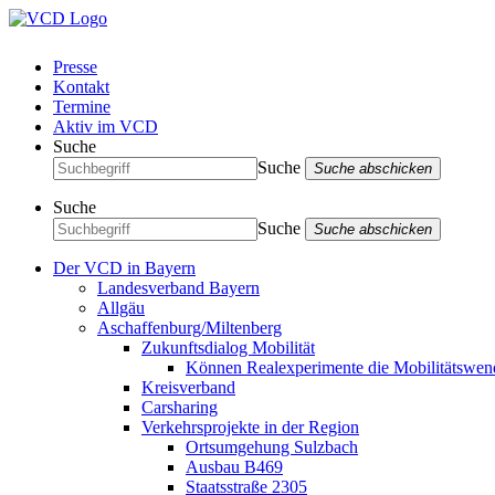
Presse
Kontakt
Termine
Aktiv im VCD
Suche
Suche
Suche abschicken
Suche
Suche
Suche abschicken
Der VCD in Bayern
Landesverband Bayern
Allgäu
Aschaffenburg/Miltenberg
Zukunftsdialog Mobilität
Können Realexperimente die Mobilitätswen
Kreisverband
Carsharing
Verkehrsprojekte in der Region
Ortsumgehung Sulzbach
Ausbau B469
Staatsstraße 2305