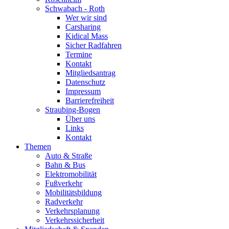
Schwabach - Roth
Wer wir sind
Carsharing
Kidical Mass
Sicher Radfahren
Termine
Kontakt
Mitgliedsantrag
Datenschutz
Impressum
Barrierefreiheit
Straubing-Bogen
Über uns
Links
Kontakt
Themen
Auto & Straße
Bahn & Bus
Elektromobilität
Fußverkehr
Mobilitätsbildung
Radverkehr
Verkehrsplanung
Verkehrssicherheit