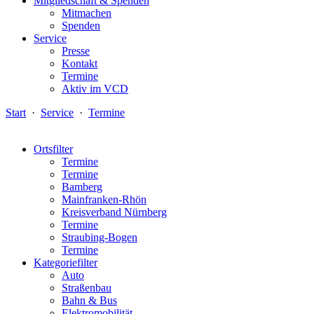
Mitgliedschaft & Spenden
Mitmachen
Spenden
Service
Presse
Kontakt
Termine
Aktiv im VCD
Start
·
Service
·
Termine
Ortsfilter
Termine
Termine
Bamberg
Mainfranken-Rhön
Kreisverband Nürnberg
Termine
Straubing-Bogen
Termine
Kategoriefilter
Auto
Straßenbau
Bahn & Bus
Elektromobilität