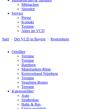
Mitgliedschaft & Spenden
Mitmachen
Spenden
Service
Presse
Kontakt
Termine
Aktiv im VCD
Start
·
Der VCD in Bayern
·
Regensburg
Ortsfilter
Termine
Termine
Bamberg
Mainfranken-Rhön
Kreisverband Nürnberg
Termine
Straubing-Bogen
Termine
Kategoriefilter
Auto
Straßenbau
Bahn & Bus
Elektromobilität