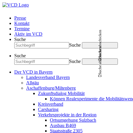
Presse
Kontakt
Termine
Suche abschicken
Aktiv im VCD
Suche
Suche
Suche abschicken
Suche
Suche
Der VCD in Bayern
Landesverband Bayern
Allgäu
Aschaffenburg/Miltenberg
Zukunftsdialog Mobilität
Können Realexperimente die Mobilitätswen
Kreisverband
Carsharing
Verkehrsprojekte in der Region
Ortsumgehung Sulzbach
Ausbau B469
Staatsstraße 2305