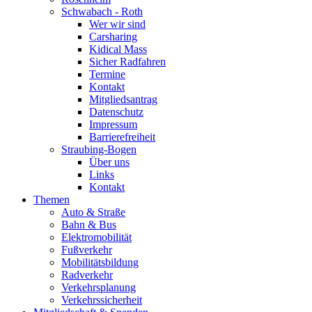
Schwabach - Roth
Wer wir sind
Carsharing
Kidical Mass
Sicher Radfahren
Termine
Kontakt
Mitgliedsantrag
Datenschutz
Impressum
Barrierefreiheit
Straubing-Bogen
Über uns
Links
Kontakt
Themen
Auto & Straße
Bahn & Bus
Elektromobilität
Fußverkehr
Mobilitätsbildung
Radverkehr
Verkehrsplanung
Verkehrssicherheit