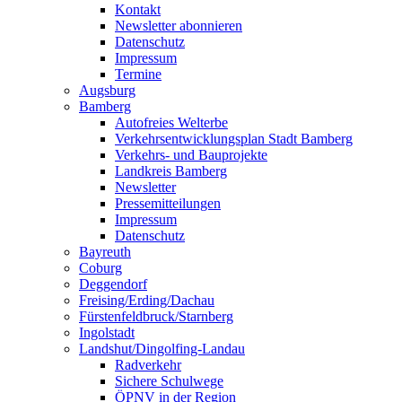
Kontakt
Newsletter abonnieren
Datenschutz
Impressum
Termine
Augsburg
Bamberg
Autofreies Welterbe
Verkehrsentwicklungsplan Stadt Bamberg
Verkehrs- und Bauprojekte
Landkreis Bamberg
Newsletter
Pressemitteilungen
Impressum
Datenschutz
Bayreuth
Coburg
Deggendorf
Freising/Erding/Dachau
Fürstenfeldbruck/Starnberg
Ingolstadt
Landshut/Dingolfing-Landau
Radverkehr
Sichere Schulwege
ÖPNV in der Region