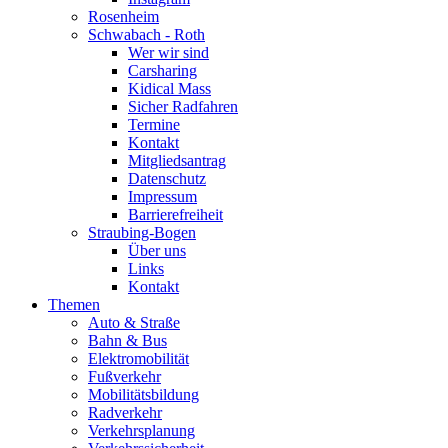
Rosenheim
Schwabach - Roth
Wer wir sind
Carsharing
Kidical Mass
Sicher Radfahren
Termine
Kontakt
Mitgliedsantrag
Datenschutz
Impressum
Barrierefreiheit
Straubing-Bogen
Über uns
Links
Kontakt
Themen
Auto & Straße
Bahn & Bus
Elektromobilität
Fußverkehr
Mobilitätsbildung
Radverkehr
Verkehrsplanung