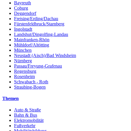
Bayreuth
Coburg
Deggendorf
Freising/Erding/Dachau
Fürstenfeldbruck/Starnberg
Ingolstadt
Landshut/Dingolfing-Landau
Mainfranken-Rhön
Mühldorf/Altötting
München
Neustadt (Aisch)/Bad Windsheim
Nürnberg
Passau/Freyung-Grafenau
Regensburg
Rosenheim
Schwabach - Roth
Straubing-Bogen
Themen
Auto & Straße
Bahn & Bus
Elektromobilität
Fußverkehr
Mobilitätsbildung