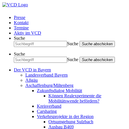
Presse
Kontakt
Termine
Aktiv im VCD
Suche
Suche
Suche abschicken
Suche
Suche
Suche abschicken
Der VCD in Bayern
Landesverband Bayern
Allgäu
Aschaffenburg/Miltenberg
Zukunftsdialog Mobilität
Können Realexperimente die
Mobilitätswende befördern?
Kreisverband
Carsharing
Verkehrsprojekte in der Region
Ortsumgehung Sulzbach
Ausbau B469