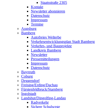
Staatsstraße 2305
Kontakt
Newsletter abonnieren
Datenschutz
Impressum
Termine
Augsburg
Bamberg
Autofreies Welterbe
Verkehrsentwicklungsplan Stadt Bamberg
Verkehrs- und Bauprojekte
Landkreis Bamberg
Newsletter
Pressemitteilungen
Impressum
Datenschutz
Bayreuth
Coburg
Deggendorf
Freising/Erding/Dachau
Fürstenfeldbruck/Starnberg
Ingolstadt
Landshut/Dingolfing-Landau
Radverkehr
Sichere Schulwege