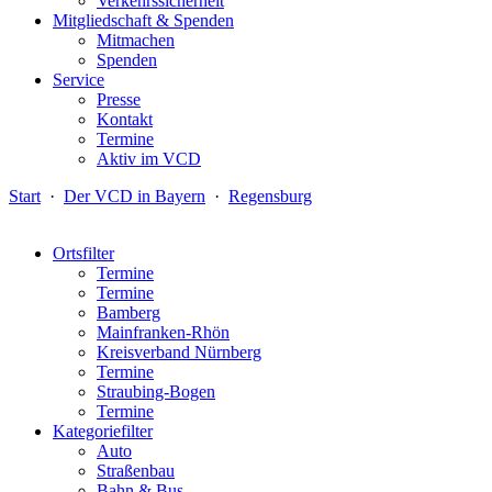
Verkehrssicherheit
Mitgliedschaft & Spenden
Mitmachen
Spenden
Service
Presse
Kontakt
Termine
Aktiv im VCD
Start
·
Der VCD in Bayern
·
Regensburg
Ortsfilter
Termine
Termine
Bamberg
Mainfranken-Rhön
Kreisverband Nürnberg
Termine
Straubing-Bogen
Termine
Kategoriefilter
Auto
Straßenbau
Bahn & Bus