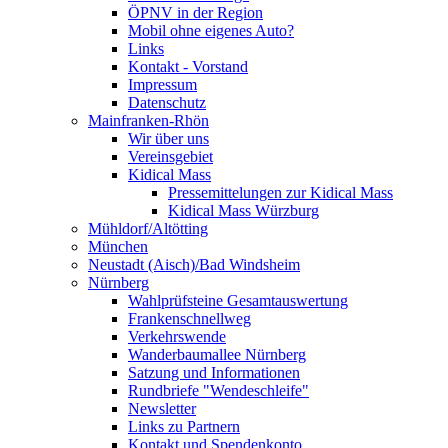
ÖPNV in der Region
Mobil ohne eigenes Auto?
Links
Kontakt - Vorstand
Impressum
Datenschutz
Mainfranken-Rhön
Wir über uns
Vereinsgebiet
Kidical Mass
Pressemittelungen zur Kidical Mass
Kidical Mass Würzburg
Mühldorf/Altötting
München
Neustadt (Aisch)/Bad Windsheim
Nürnberg
Wahlprüfsteine Gesamtauswertung
Frankenschnellweg
Verkehrswende
Wanderbaumallee Nürnberg
Satzung und Informationen
Rundbriefe "Wendeschleife"
Newsletter
Links zu Partnern
Kontakt und Spendenkonto